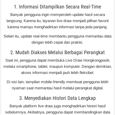
1. Informasi Ditampilkan Secara Real-Time
Banyak pengguna ingin memperoleh update hasil secara
langsung. Karena itu, layanan live draw menjadi pilihan favorit
karena mampu menghadirkan informasi tanpa jeda panjang.
Selain itu, update real-time membantu pengguna memantau data
dengan lebih cepat dan praktis.
2. Mudah Diakses Melalui Berbagai Perangkat
Saat ini, pengguna dapat membuka Live Draw Hongkongpools
melalui smartphone, tablet, maupun komputer. Dengan demikian,
akses informasi menjadi jauh lebih fleksibel.
Di sisi lain, tampilan mobile-friendly membuat pengguna lebih
nyaman saat memantau hasil melalui perangkat digital.
3. Menyediakan Histori Data Lengkap
Banyak platform live draw juga menghadirkan histori hasil
sebelumnya. Akibatnya, pengguna dapat membandingkan data