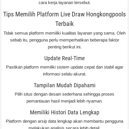
cara kerja layanan tersebut.
Tips Memilih Platform Live Draw Hongkongpools
Terbaik
Tidak semua platform memiliki kualitas layanan yang sama. Oleh
sebab itu, pengguna perlu memperhatikan beberapa faktor
penting berikut ini.
Update Real-Time
Pastikan platform memiliki sistem update cepat dan stabil agar
informasi selalu akurat.
Tampilan Mudah Dipahami
Pilih situs dengan desain sederhana sehingga proses
pemantauan hasil menjadi lebih nyaman.
Memiliki Histori Data Lengkap
Platform dengan arsip data lengkap akan membantu pengguna
melakukan analisis secara lebih detail.