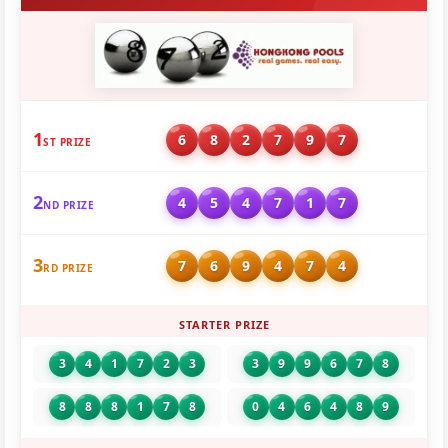
1
6
8
2
7
9
7
ST PRIZE
2
4
5
4
7
1
7
ND PRIZE
3
7
6
9
4
7
4
RD PRIZE
STARTER PRIZE
3
4
1
7
2
3
3
9
9
6
7
8
8
8
8
1
7
8
0
4
6
4
8
9