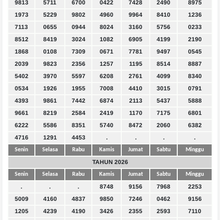
9813
5711
6700
0422
7428
2490
8975
1973
5229
9802
4960
9964
8410
1236
7113
0655
0944
8024
3160
5756
0233
8512
8419
3024
1082
6905
4199
2190
1868
0108
7309
0671
7781
9497
0545
2039
9823
2356
1257
1195
8514
8887
5402
3970
5597
6208
2761
4099
8340
0534
1926
1955
7008
4410
3015
0791
4393
9861
7442
6874
2113
5437
5888
9661
8219
2584
2419
1170
7175
6801
6222
5586
8351
5740
8472
2060
6382
4716
1291
4453
.
.
.
.
Senin
Selasa
Rabu
Kamis
Jumat
Sabtu
Minggu
TAHUN 2026
Senin
Selasa
Rabu
Kamis
Jumat
Sabtu
Minggu
.
.
.
8748
9156
7968
2253
5009
4160
4837
9850
7246
0462
9156
1205
4239
4190
3426
2355
2593
7110