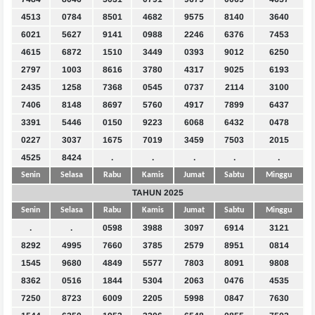
4513
0784
8501
4682
9575
8140
3640
6021
5627
9141
0988
2246
6376
7453
4615
6872
1510
3449
0393
9012
6250
2797
1003
8616
3780
4317
9025
6193
2435
1258
7368
0545
0737
2114
3100
7406
8148
8697
5760
4917
7899
6437
3391
5446
0150
9223
6068
6432
0478
0227
3037
1675
7019
3459
7503
2015
4525
8424
.
.
.
.
.
Senin
Selasa
Rabu
Kamis
Jumat
Sabtu
Minggu
TAHUN 2025
Senin
Selasa
Rabu
Kamis
Jumat
Sabtu
Minggu
.
.
0598
3988
3097
6914
3121
8292
4995
7660
3785
2579
8951
0814
1545
9680
4849
5577
7803
8091
9808
8362
0516
1844
5304
2063
0476
4535
7250
8723
6009
2205
5998
0847
7630