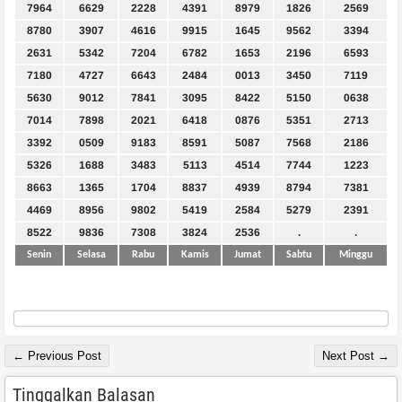
7964
6629
2228
4391
8979
1826
2569
8780
3907
4616
9915
1645
9562
3394
2631
5342
7204
6782
1653
2196
6593
7180
4727
6643
2484
0013
3450
7119
5630
9012
7841
3095
8422
5150
0638
7014
7898
2021
6418
0876
5351
2713
3392
0509
9183
8591
5087
7568
2186
5326
1688
3483
5113
4514
7744
1223
8663
1365
1704
8837
4939
8794
7381
4469
8956
9802
5419
2584
5279
2391
8522
9836
7308
3824
2536
.
.
Senin
Selasa
Rabu
Kamis
Jumat
Sabtu
Minggu
← Previous Post
Next Post →
Tinggalkan Balasan