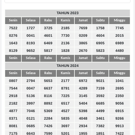
TAHUN 2023
Senin
Selasa
Rabu
Kamis
Jumat
Sabtu
Minggu
7522
1727
3725
2185
7659
1758
7745
0276
0041
4601
7730
0209
4604
2015
1643
8193
6469
2136
3865
6905
6989
8129
9652
5817
1828
2670
5823
4480
Senin
Selasa
Rabu
Kamis
Jumat
Sabtu
Minggu
TAHUN 2024
Senin
Selasa
Rabu
Kamis
Jumat
Sabtu
Minggu
0807
2794
5653
2177
6972
9021
1041
7544
0047
6637
8791
4289
7159
2695
2918
5136
8116
7225
3145
3592
2350
2182
3997
8892
6517
5404
6685
9056
4877
7046
5369
4527
5398
4499
6915
0371
0121
2284
5835
4048
3461
9266
8081
0685
7426
3697
2934
7382
9913
7175
6643
7590
5201
1955
1851
7422