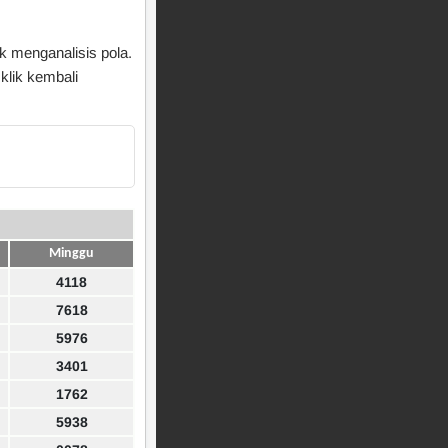
k menganalisis pola.
klik kembali
Minggu
4118
7618
5976
3401
1762
5938