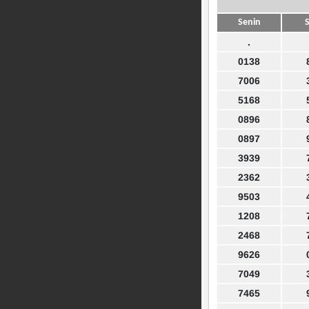
Senin
S
.
0138
7006
5168
0896
0897
3939
2362
9503
1208
2468
9626
7049
7465