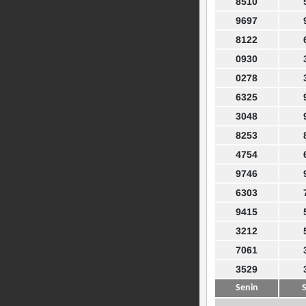
8510
9697
8122
0930
0278
6325
3048
8253
4754
9746
6303
9415
3212
7061
3529
Senin
S