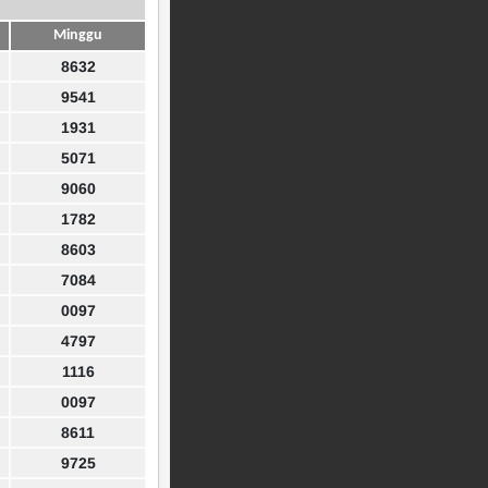
Minggu
8632
9541
1931
5071
9060
1782
8603
7084
0097
4797
1116
0097
8611
9725