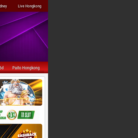
ydney
Live Hongkong
6d
Paito Hongkong