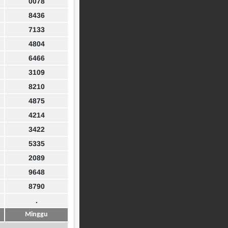
0078
8436
7133
4804
6466
3109
8210
4875
4214
3422
5335
2089
9648
8790
.
Minggu