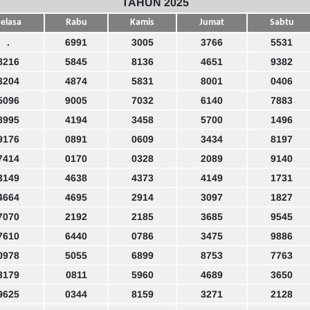
TAHUN 2025
elasa
Rabu
Kamis
Jumat
Sabtu
.
6991
3005
3766
5531
8216
5845
8136
4651
9382
3204
4874
5831
8001
0406
5096
9005
7032
6140
7883
8995
4194
3458
5700
1496
9176
0891
0609
3434
8197
7414
0170
0328
2089
9140
3149
4638
4373
4149
1731
4664
4695
2914
3097
1827
7070
2192
2185
3685
9545
7610
6440
0786
3475
9886
0978
5055
6899
8753
7763
3179
0811
5960
4689
3650
9625
0344
8159
3271
2128