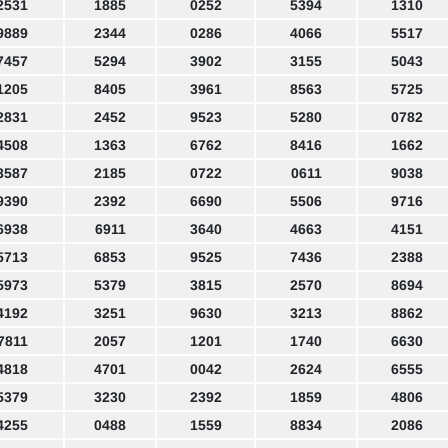
2531
1885
0252
5394
1310
9889
2344
0286
4066
5517
7457
5294
3902
3155
5043
1205
8405
3961
8563
5725
2831
2452
9523
5280
0782
4508
1363
6762
8416
1662
3587
2185
0722
0611
9038
9390
2392
6690
5506
9716
6938
6911
3640
4663
4151
5713
6853
9525
7436
2388
5973
5379
3815
2570
8694
4192
3251
9630
3213
8862
7811
2057
1201
1740
6630
4818
4701
0042
2624
6555
5379
3230
2392
1859
4806
4255
0488
1559
8834
2086