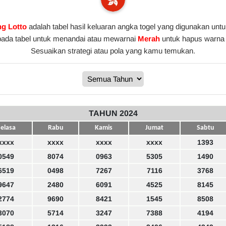
g Lotto
adalah tabel hasil keluaran angka togel yang digunakan untu
pada tabel untuk menandai atau mewarnai
Merah
untuk hapus warna 
Sesuaikan strategi atau pola yang kamu temukan.
TAHUN 2024
elasa
Rabu
Kamis
Jumat
Sabtu
xxxx
xxxx
xxxx
xxxx
1393
0549
8074
0963
5305
1490
6519
0498
7267
7116
3768
9647
2480
6091
4525
8145
2774
9690
8421
1545
8508
3070
5714
3247
7388
4194