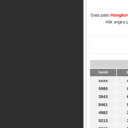
Data paito
Hongkon
Klik angka 
Senin
S
xxxx
5985
3843
8461
4982
5213