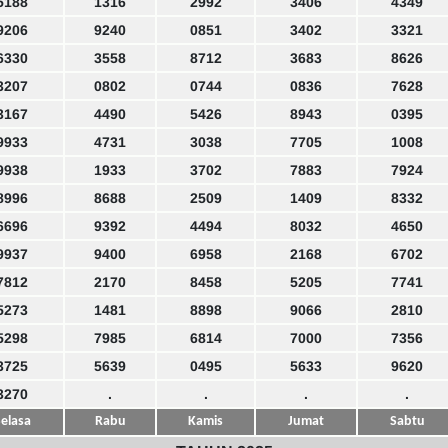
5188
1316
2992
3406
4349
9206
9240
0851
3402
3321
6330
3558
8712
3683
8626
3207
0802
0744
0836
7628
3167
4490
5426
8943
0395
9933
4731
3038
7705
1008
9938
1933
3702
7883
7924
8996
8688
2509
1409
8332
6696
9392
4494
8032
4650
9937
9400
6958
2168
6702
7812
2170
8458
5205
7741
5273
1481
8898
9066
2810
5298
7985
6814
7000
7356
3725
5639
0495
5633
9620
3270
.
.
.
.
elasa
Rabu
Kamis
Jumat
Sabtu