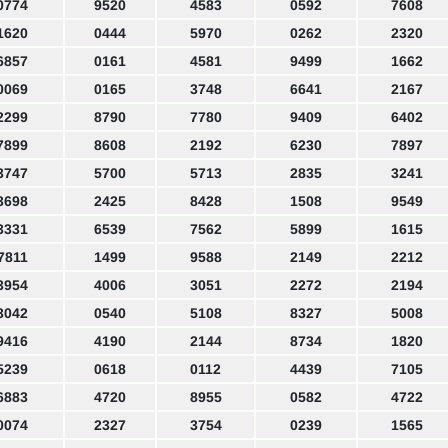
0774
9520
4583
0592
7608
1620
0444
5970
0262
2320
6857
0161
4581
9499
1662
0069
0165
3748
6641
2167
2299
8790
7780
9409
6402
7899
8608
2192
6230
7897
3747
5700
5713
2835
3241
3698
2425
8428
1508
9549
3331
6539
7562
5899
1615
7811
1499
9588
2149
2212
3954
4006
3051
2272
2194
3042
0540
5108
8327
5008
9416
4190
2144
8734
1820
5239
0618
0112
4439
7105
6883
4720
8955
0582
4722
0074
2327
3754
0239
1565