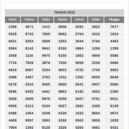
TAHUN 2022
Senin
Selasa
Rabu
Kamis
Jumat
Sabtu
Minggu
2399
4671
1412
9936
0291
3922
7677
5528
8743
7800
6662
5704
4210
1624
8521
5553
5669
2253
3044
2794
4483
6584
8143
9641
6160
4864
1269
1359
3458
1116
9975
6150
1852
4840
6586
7716
7828
3878
7030
9058
2228
0066
6818
9597
3334
9653
4725
1700
9902
2088
3407
3763
1011
1352
8020
8648
0278
3310
9455
5650
6541
0937
5060
9596
6435
4441
8863
6192
4553
2380
3028
2609
8976
0256
5507
5701
6611
0558
6313
9104
0027
2891
2355
6129
6086
1064
6258
6226
1532
8654
0872
4409
9097
3083
6268
9563
0808
1838
7904
1393
8128
3326
5205
4561
6431