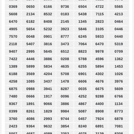
0369
0650
6166
9736
6504
4722
5565
5608
2134
8532
0183
5438
7115
4213
6470
6182
8408
2145
1345
2823
0464
4905
5654
5232
3923
5846
3105
0446
7570
0048
0901
8777
6245
5933
0440
2118
5407
3816
3473
7064
6470
5319
9407
2995
5645
6512
8823
9978
0709
7422
4446
3886
0208
5788
4596
1362
1389
5899
5834
4635
6255
5894
1453
6188
3569
4204
5708
6901
4302
1026
4258
1085
3437
1478
6606
4676
3976
6875
0988
3941
8287
0035
6675
5609
7480
0666
1917
0096
4252
9288
6766
9367
1891
9066
3886
4867
4400
1134
0399
8261
1829
9984
5087
8908
8773
3760
4086
2993
9744
0457
7924
6878
2423
9364
9632
3854
8240
6891
7081
5007
4687
4089
3353
4075
3139
8308