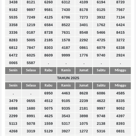
3438
8121
6260
6312
4109
6194
8720
9182
9897
9581
7430
8178
0125
7567
5535
7249
4125
6706
7273
3932
7134
3358
1219
6584
8522
3401
1762
6424
3336
0187
8728
7631
8548
5466
8415
8283
5005
2185
1578
2292
4725
3272
6812
7847
8303
4187
0861
6079
6338
6472
6025
8609
9999
1776
9740
2924
0065
5587
.
.
.
.
.
Senin
Selasa
Rabu
Kamis
Jumat
Sabtu
Minggu
TAHUN 2025
Senin
Selasa
Rabu
Kamis
Jumat
Sabtu
Minggu
.
.
6950
4463
8628
6086
4585
3479
0655
4512
9105
2239
4622
8335
6898
1680
5075
9335
2181
9997
9052
2299
8991
4625
3543
3898
9748
4397
5113
5078
1559
5317
1075
2138
8393
4268
3319
5129
3927
1272
5316
0831