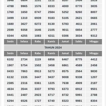
5948
0804
1251
1212
9287
2454
2818
4788
9965
1576
8333
4000
0770
3835
1760
1650
0747
2584
5252
9260
8007
3499
1310
6939
9183
5105
2621
0665
1680
3627
0272
8130
5783
4611
2061
2599
9358
1646
2105
9011
0854
2777
0344
4255
1083
6311
0306
3034
9312
Senin
Selasa
Rabu
Kamis
Jumat
Sabtu
Minggu
TAHUN 2024
Senin
Selasa
Rabu
Kamis
Jumat
Sabtu
Minggu
6102
2734
1119
6856
6467
8775
4412
1907
5754
1502
3458
6861
4589
2458
0433
7863
0913
5273
8575
2564
9830
6132
1535
3447
9437
9008
9338
1207
2385
2316
0361
1225
7638
4909
2187
4634
3544
3337
9793
6373
6912
9501
0441
2487
2923
6717
8732
5991
2788
6294
6526
1727
6740
8323
9981
8304