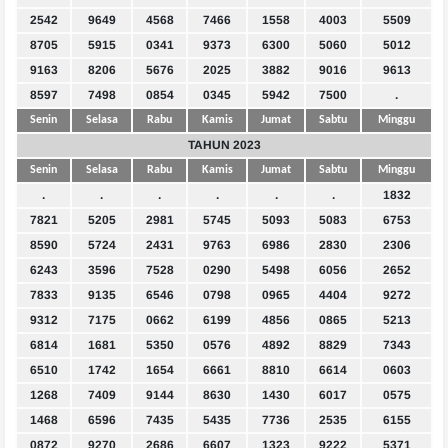
2542
9649
4568
7466
1558
4003
5509
8705
5915
0341
9373
6300
5060
5012
9163
8206
5676
2025
3882
9016
9613
8597
7498
0854
0345
5942
7500
.
Senin
Selasa
Rabu
Kamis
Jumat
Sabtu
Minggu
TAHUN 2023
Senin
Selasa
Rabu
Kamis
Jumat
Sabtu
Minggu
.
.
.
.
.
.
1832
7821
5205
2981
5745
5093
5083
6753
8590
5724
2431
9763
6986
2830
2306
6243
3596
7528
0290
5498
6056
2652
7833
9135
6546
0798
0965
4404
9272
9312
7175
0662
6199
4856
0865
5213
6814
1681
5350
0576
4892
8829
7343
6510
1742
1654
6661
8810
6614
0603
1268
7409
9144
8630
1430
6017
0575
1468
6596
7435
5435
7736
2535
6155
0872
9270
2686
6607
1323
9222
5371