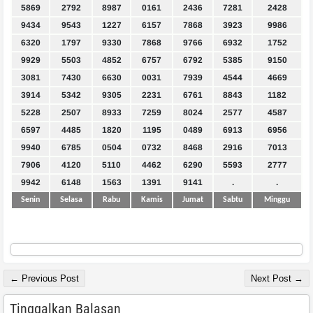
5869
2792
8987
0161
2436
7281
2428
9434
9543
1227
6157
7868
3923
9986
6320
1797
9330
7868
9766
6932
1752
9929
5503
4852
6757
6792
5385
9150
3081
7430
6630
0031
7939
4544
4669
3914
5342
9305
2231
6761
8843
1182
5228
2507
8933
7259
8024
2577
4587
6597
4485
1820
1195
0489
6913
6956
9940
6785
0504
0732
8468
2916
7013
7906
4120
5110
4462
6290
5593
2777
9942
6148
1563
1391
9141
.
.
Senin
Selasa
Rabu
Kamis
Jumat
Sabtu
Minggu
← Previous Post
Next Post →
Tinggalkan Balasan