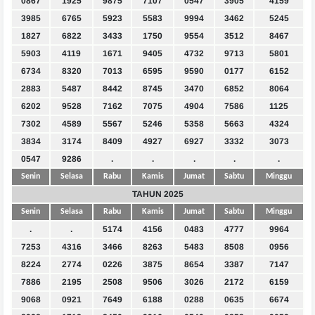
0867
1925
9875
7107
0547
3905
4159
3985
6765
5923
5583
9994
3462
5245
1827
6822
3433
1750
9554
3512
8467
5903
4119
1671
9405
4732
9713
5801
6734
8320
7013
6595
9590
0177
6152
2883
5487
8442
8745
3470
6852
8064
6202
9528
7162
7075
4904
7586
1125
7302
4589
5567
5246
5358
5663
4324
3834
3174
8409
4927
6927
3332
3073
0547
9286
.
.
.
.
.
Senin
Selasa
Rabu
Kamis
Jumat
Sabtu
Minggu
TAHUN 2025
Senin
Selasa
Rabu
Kamis
Jumat
Sabtu
Minggu
.
.
5174
4156
0483
4777
9964
7253
4316
3466
8263
5483
8508
0956
8224
2774
0226
3875
8654
3387
7147
7886
2195
2508
9506
3026
2172
6159
9068
0921
7649
6188
0288
0635
6674