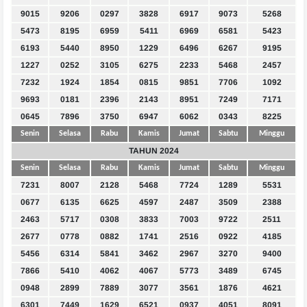
9015
9206
0297
3828
6917
9073
5268
5473
8195
6959
5411
6969
6581
5423
6193
5440
8950
1229
6496
6267
9195
1227
0252
3105
6275
2233
5468
2457
7232
1924
1854
0815
9851
7706
1092
9693
0181
2396
2143
8951
7249
7171
0645
7896
3750
6947
6062
0343
8225
Senin
Selasa
Rabu
Kamis
Jumat
Sabtu
Minggu
TAHUN 2024
Senin
Selasa
Rabu
Kamis
Jumat
Sabtu
Minggu
7231
8007
2128
5468
7724
1289
5531
0677
6135
6625
4597
2487
3509
2388
2463
5717
0308
3833
7003
9722
2511
2677
0778
0882
1741
2516
0922
4185
5456
6314
5841
3462
2967
3270
9400
7866
5410
4062
4067
5773
3489
6745
0948
2899
7889
3077
3561
1876
4621
6301
7449
1629
6521
0937
4051
8091