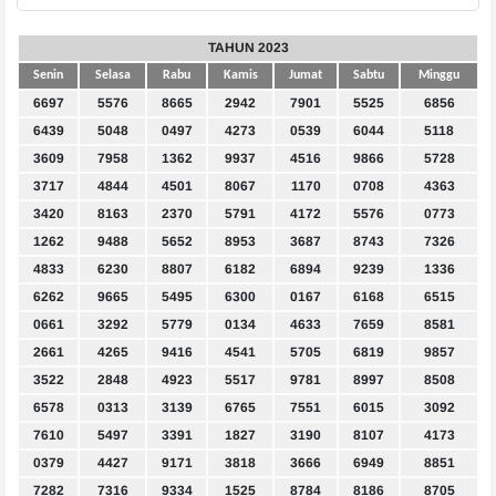
TAHUN 2023
Senin
Selasa
Rabu
Kamis
Jumat
Sabtu
Minggu
6697
5576
8665
2942
7901
5525
6856
6439
5048
0497
4273
0539
6044
5118
3609
7958
1362
9937
4516
9866
5728
3717
4844
4501
8067
1170
0708
4363
3420
8163
2370
5791
4172
5576
0773
1262
9488
5652
8953
3687
8743
7326
4833
6230
8807
6182
6894
9239
1336
6262
9665
5495
6300
0167
6168
6515
0661
3292
5779
0134
4633
7659
8581
2661
4265
9416
4541
5705
6819
9857
3522
2848
4923
5517
9781
8997
8508
6578
0313
3139
6765
7551
6015
3092
7610
5497
3391
1827
3190
8107
4173
0379
4427
9171
3818
3666
6949
8851
7282
7316
9334
1525
8784
8186
8705