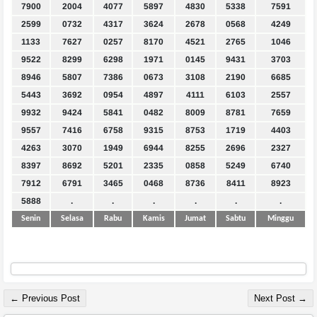
7900
2004
4077
5897
4830
5338
7591
2599
0732
4317
3624
2678
0568
4249
1133
7627
0257
8170
4521
2765
1046
9522
8299
6298
1971
0145
9431
3703
8946
5807
7386
0673
3108
2190
6685
5443
3692
0954
4897
4111
6103
2557
9932
9424
5841
0482
8009
8781
7659
9557
7416
6758
9315
8753
1719
4403
4263
3070
1949
6944
8255
2696
2327
8397
8692
5201
2335
0858
5249
6740
7912
6791
3465
0468
8736
8411
8923
5888
.
.
.
.
.
.
Senin
Selasa
Rabu
Kamis
Jumat
Sabtu
Minggu
← Previous Post
Next Post →