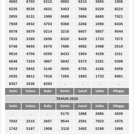
4692
6702
6212
0882
6213
3065
1906
0226
9530
4531
5403
7668
0229
8224
2855
9131
1990
0688
3684
6685
7021
7938
4932
4703
9368
3266
1090
6435
0078
5879
0214
3216
6607
5857
9544
7015
3185
2656
8320
8429
1733
7072
0748
9655
6570
7086
4992
2498
2519
9516
4756
0255
8433
1904
4159
1151
6648
7324
4867
5842
5373
2181
5398
5019
5942
3140
3050
8705
4166
5059
2020
8812
7918
7265
1883
1733
5991
8357
2536
8293
.
.
.
.
Senin
Selasa
Rabu
Kamis
Jumat
Sabtu
Minggu
TAHUN 2026
Senin
Selasa
Rabu
Kamis
Jumat
Sabtu
Minggu
.
.
.
5170
1886
2886
4209
7032
2215
2657
9544
2591
7923
1976
1742
5187
1908
3119
3492
5198
1688