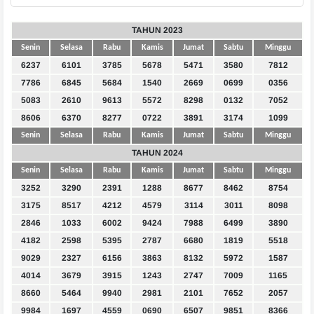
TAHUN 2023
Senin
Selasa
Rabu
Kamis
Jumat
Sabtu
Minggu
6237
6101
3785
5678
5471
3580
7812
7786
6845
5684
1540
2669
0699
0356
5083
2610
9613
5572
8298
0132
7052
8606
6370
8277
0722
3891
3174
1099
Senin
Selasa
Rabu
Kamis
Jumat
Sabtu
Minggu
TAHUN 2024
Senin
Selasa
Rabu
Kamis
Jumat
Sabtu
Minggu
3252
3290
2391
1288
8677
8462
8754
3175
8517
4212
4579
3114
3011
8098
2846
1033
6002
9424
7988
6499
3890
4182
2598
5395
2787
6680
1819
5518
9029
2327
6156
3863
8132
5972
1587
4014
3679
3915
1243
2747
7009
1165
8660
5464
9940
2981
2101
7652
2057
9984
1697
4559
0690
6507
9851
8366