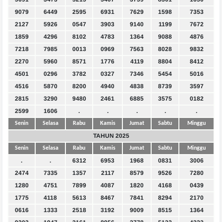
9079
6449
2595
6931
7629
1598
7353
2127
5926
0547
3903
9140
1199
7672
1859
4296
8102
4783
1364
9088
4876
7218
7985
0013
0969
7563
8028
9832
2270
5960
8571
1776
4119
8804
8412
4501
0296
3782
0327
7346
5454
5016
4516
5870
8200
4940
4838
8739
3597
2815
3290
9480
2461
6885
3575
0182
2599
1606
.
.
.
.
.
Senin
Selasa
Rabu
Kamis
Jumat
Sabtu
Minggu
TAHUN 2025
Senin
Selasa
Rabu
Kamis
Jumat
Sabtu
Minggu
.
.
6312
6953
1968
0831
3006
2474
7335
1357
2117
8579
9526
7280
1280
4751
7899
4087
1820
4168
0439
1775
4118
5613
8467
7841
8294
2170
0616
1333
2518
3192
9009
8515
1364