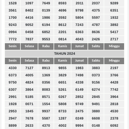
1528
1097
7649
8593
2011
2037
9289
3561
8402
0139
4696
9798
4375
6351
1700
4416
1986
3592
5804
5597
1932
9243
9052
6194
8612
7243
4787
3892
0994
0458
6852
2201
6363
8636
5417
7772
7837
9553
0814
4043
2426
2717
Senin
Selasa
Rabu
Kamis
Jumat
Sabtu
Minggu
TAHUN 2024
Senin
Selasa
Rabu
Kamis
Jumat
Sabtu
Minggu
4330
7127
8913
9855
1983
3883
2197
6373
4005
1369
3829
7498
0373
3766
9750
4824
0356
6651
4338
9156
4428
6307
3864
8083
5261
6149
6274
7742
2991
5185
8571
0267
2852
2845
3964
1928
0071
1554
5808
9749
9491
2818
2953
1845
9937
8733
2475
3880
4530
2947
7678
5587
1287
0249
6608
2378
8899
2633
4370
4002
9994
0148
6092