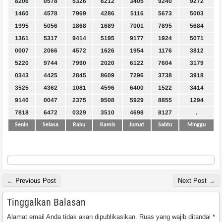
8206
0578
5326
6212
3405
9240
9272
1460
4578
7969
4286
5116
5673
5003
1995
5056
1868
1689
7001
7895
5684
1361
5317
9414
5195
9177
1924
5071
0007
2066
4572
1626
1954
1176
3812
5220
9744
7990
2020
6122
7604
3179
0343
4425
2845
8609
7296
3738
3918
3525
4362
1081
4596
6400
1522
3414
9140
0047
2375
9508
5929
8855
1294
7818
6472
0329
3510
4698
8127
.
Senin
Selasa
Rabu
Kamis
Jumat
Sabtu
Minggu
← Previous Post
Next Post →
Tinggalkan Balasan
Alamat email Anda tidak akan dipublikasikan.
Ruas yang wajib ditandai
*