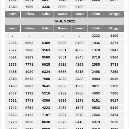
1340
7959
4336
8999
9709
.
.
Senin
Selasa
Rabu
Kamis
Jumat
Sabtu
Minggu
TAHUN 2022
Senin
Selasa
Rabu
Kamis
Jumat
Sabtu
Minggu
.
.
.
.
.
2222
4409
2365
6663
5389
0036
8709
1036
3371
7377
2886
3563
2061
4002
1370
5847
5091
8209
9589
3051
2645
0719
5960
2636
7771
0625
6816
4269
2585
3738
9455
1020
0324
6856
5215
2496
7259
7548
8973
7580
4828
3488
0983
3039
1469
8082
9645
8088
1962
9011
5169
9057
3192
5216
6789
7608
4002
7200
7031
5743
4306
5636
8278
6151
5017
7742
0754
4222
2458
1547
0538
9310
8823
6122
7107
3327
3978
7464
2474
9728
3826
8638
6272
8418
6979
7620