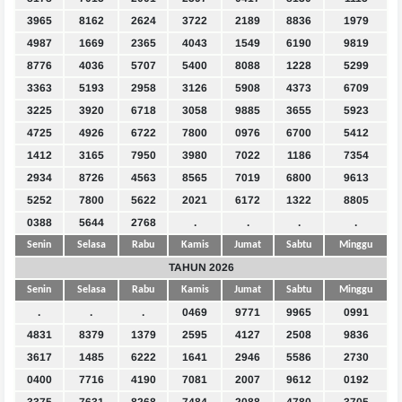
3965
8162
2624
3722
2189
8836
1979
4987
1669
2365
4043
1549
6190
9819
8776
4036
5707
5400
8088
1228
5299
3363
5193
2958
3126
5908
4373
6709
3225
3920
6718
3058
9885
3655
5923
4725
4926
6722
7800
0976
6700
5412
1412
3165
7950
3980
7022
1186
7354
2934
8726
4563
8565
7019
6800
9613
5252
7800
5622
2021
6172
1322
8805
0388
5644
2768
.
.
.
.
Senin
Selasa
Rabu
Kamis
Jumat
Sabtu
Minggu
TAHUN 2026
Senin
Selasa
Rabu
Kamis
Jumat
Sabtu
Minggu
.
.
.
0469
9771
9965
0991
4831
8379
1379
2595
4127
2508
9836
3617
1485
6222
1641
2946
5586
2730
0400
7716
4190
7081
2007
9612
0192
3375
7631
8268
7484
2088
4780
3705