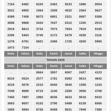
7154
6482
6220
2462
9233
1086
0054
3531
6800
1564
1508
4532
2364
5627
4389
7458
8073
6801
2321
0067
5389
3688
9968
3434
7637
6312
1330
2513
2919
8813
3732
7973
7654
7919
9165
2296
5464
3745
2172
5479
4336
3116
1278
6791
5601
2466
1725
4200
5995
1973
7154
.
.
.
.
.
Senin
Selasa
Rabu
Kamis
Jumat
Sabtu
Minggu
TAHUN 2025
Senin
Selasa
Rabu
Kamis
Jumat
Sabtu
Minggu
.
.
0664
3957
6067
2427
4123
6010
0524
2577
1781
8383
0613
4842
4219
5078
2215
6930
3640
1308
1243
7048
9689
6715
1140
2280
3056
4708
7460
7887
1965
8536
4633
9018
9433
3663
8007
6152
2790
5489
6139
6066
1955
5084
8726
8458
9531
7949
7385