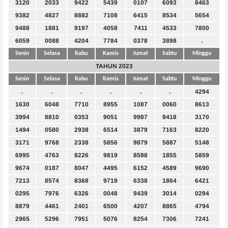
3120
2033
9422
5439
0107
6093
8463
9382
4827
8882
7108
6415
8534
5654
9488
1881
9197
4058
7411
4533
7800
6059
0088
4204
7784
0378
3898
.
Senin
Selasa
Rabu
Kamis
Jumat
Sabtu
Minggu
TAHUN 2023
Senin
Selasa
Rabu
Kamis
Jumat
Sabtu
Minggu
.
.
.
.
.
.
4294
1630
6048
7710
8955
1087
0060
8613
3994
8810
0353
9051
9987
9418
3170
1494
0580
2938
6514
3879
7163
8220
3171
9768
2338
5856
9879
5887
5148
6995
4763
8226
9819
8598
1855
5859
9674
0187
8047
4495
6152
4589
9690
7213
8574
8368
9719
6338
1864
6421
0295
7976
6326
0048
9439
3014
0294
8879
4461
2401
6500
4207
8865
4794
2965
5296
7951
5076
8254
7306
7241