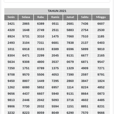
TAHUN 2021
Senin
Selasa
Rabu
Kamis
Jumat
Sabtu
Minggu
3421
2865
6389
0511
2681
7436
6607
4320
1648
2749
2511
5883
2754
2530
8924
5731
3310
1475
7060
7510
1185
2493
3104
7311
6681
7838
2137
0403
1011
6918
0103
8389
6596
5899
9810
8304
6471
2299
2045
9131
6677
2165
5634
9308
4800
3537
0079
6871
9547
7250
1751
0789
1375
1329
4909
7271
9708
9570
5506
4053
7390
2597
9791
9450
8807
1449
7295
2860
3847
1824
1262
6080
5852
6957
1114
8224
4852
9656
4437
6607
5940
9131
8664
0873
9813
2446
2042
5093
3716
4602
4485
9906
7730
2032
5594
1151
8851
8231
3232
8223
8059
8049
6290
7570
9666