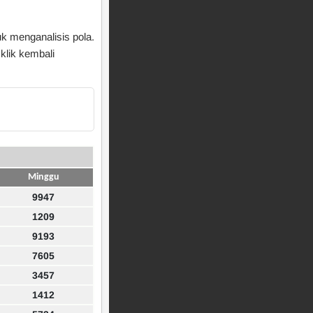
uk menganalisis pola.
klik kembali
Minggu
9947
1209
9193
7605
3457
1412