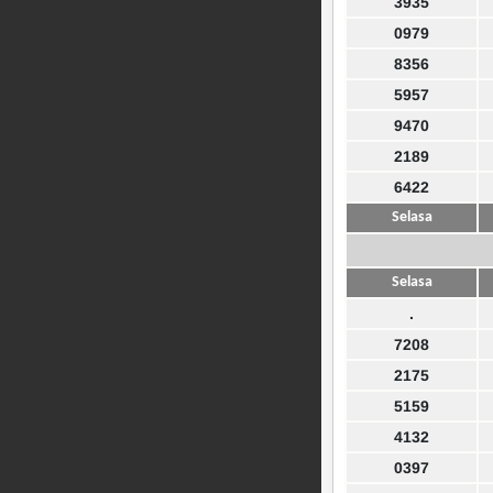
3935
0979
8356
5957
9470
2189
6422
Selasa
Selasa
.
7208
2175
5159
4132
0397