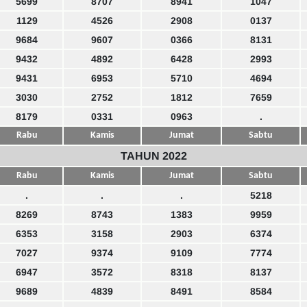
5699
8707
8941
1047
1129
4526
2908
0137
9684
9607
0366
8131
9432
4892
6428
2993
9431
6953
5710
4694
3030
2752
1812
7659
8179
0331
0963
.
Rabu
Kamis
Jumat
Sabtu
TAHUN 2022
Rabu
Kamis
Jumat
Sabtu
.
.
.
5218
8269
8743
1383
9959
6353
3158
2903
6374
7027
9374
9109
7774
6947
3572
8318
8137
9689
4839
8491
8584