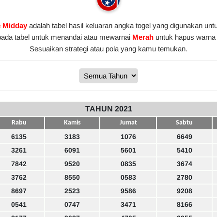
e Midday
adalah tabel hasil keluaran angka togel yang digunakan unt
pada tabel untuk menandai atau mewarnai
Merah
untuk hapus warna 
Sesuaikan strategi atau pola yang kamu temukan.
TAHUN 2021
Rabu
Kamis
Jumat
Sabtu
6135
3183
1076
6649
3261
6091
5601
5410
7842
9520
0835
3674
3762
8550
0583
2780
8697
2523
9586
9208
0541
0747
3471
8166