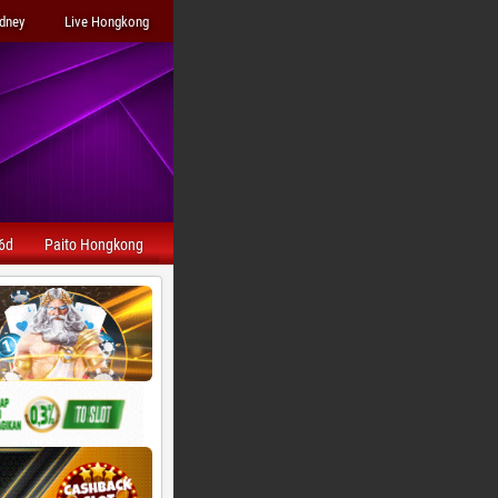
ydney
Live Hongkong
6d
Paito Hongkong