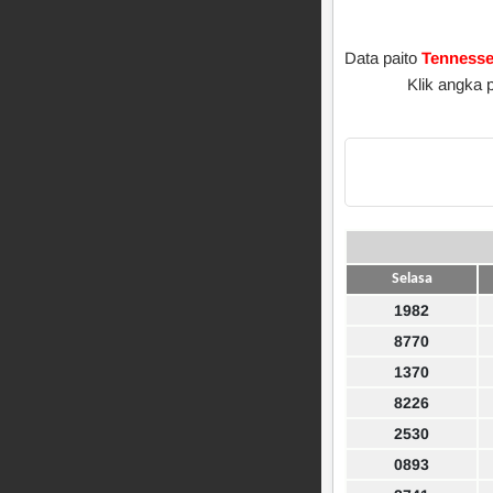
Data paito
Tenness
Klik angka 
Selasa
1982
8770
1370
8226
2530
0893