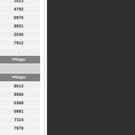
1023
4792
6976
9931
2036
7912
.
Minggu
Minggu
8013
9550
0368
0991
7114
7979