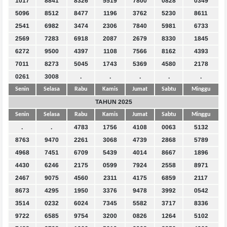
1017
8841
8326
5519
7800
0828
0349
5096
8512
8477
1196
3762
5230
8611
2541
6982
3474
2306
7840
5981
6733
2569
7283
6918
2087
2679
8330
1845
6272
9500
4397
1108
7566
8162
4393
7011
8273
5045
1743
5369
4580
2178
0261
3008
.
.
.
.
.
Senin
Selasa
Rabu
Kamis
Jumat
Sabtu
Minggu
TAHUN 2025
Senin
Selasa
Rabu
Kamis
Jumat
Sabtu
Minggu
.
.
4783
1756
4108
0063
5132
8763
9470
2261
3068
4739
2868
5789
4968
7451
6709
5439
4014
8667
1896
4430
6246
2175
0599
7924
2558
8971
2467
9075
4560
2311
4175
6859
2117
8673
4295
1950
3376
9478
3992
0542
3514
0232
6024
7345
5582
3717
8336
9722
6585
9754
3200
0826
1264
5102