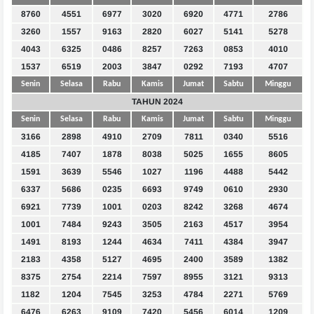
8760
4551
6977
3020
6920
4771
2786
3260
1557
9163
2820
6027
5141
5278
4043
6325
0486
8257
7263
0853
4010
1537
6519
2003
3847
0292
7193
4707
Senin
Selasa
Rabu
Kamis
Jumat
Sabtu
Minggu
TAHUN 2024
Senin
Selasa
Rabu
Kamis
Jumat
Sabtu
Minggu
3166
2898
4910
2709
7811
0340
5516
4185
7407
1878
8038
5025
1655
8605
1591
3639
5546
1027
1196
4488
5442
6337
5686
0235
6693
9749
0610
2930
6921
7739
1001
0203
8242
3268
4674
1001
7484
9243
3505
2163
4517
3954
1491
8193
1244
4634
7411
4384
3947
2183
4358
5127
4695
2400
3589
1382
8375
2754
2214
7597
8955
3121
9313
1182
1204
7545
3253
4784
2271
5769
6476
6263
9109
7420
5456
6014
1209