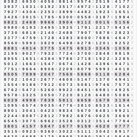
8
3
8
2
1
6
9
3
0
3
4
0
5
6
2
8
8
1
4
5
9
5
7
4
2
2
5
1
9
1
4
1
7
7
5
3
9
3
7
1
1
0
3
1
4
0
1
9
2
2
3
5
1
7
8
4
9
7
2
9
1
1
2
8
1
7
1
0
2
2
7
9
2
7
9
4
3
0
4
4
2
3
5
3
8
3
8
9
9
9
4
4
8
2
1
1
9
2
3
5
1
6
5
1
6
3
4
2
6
8
3
0
1
5
6
1
7
8
5
4
6
3
0
0
0
0
5
5
8
4
3
1
8
7
6
1
9
8
4
3
0
8
2
1
3
2
4
6
8
5
9
9
6
6
3
3
9
0
4
4
9
1
1
2
3
0
0
1
5
6
5
1
5
6
2
0
9
8
0
8
6
1
9
3
3
3
4
9
5
5
1
9
2
5
7
1
7
9
1
1
2
2
1
7
8
9
4
3
4
7
3
7
3
0
3
6
8
1
8
9
2
1
4
0
4
2
4
8
8
7
7
9
0
7
7
5
8
7
8
6
2
8
2
3
5
3
3
7
7
5
4
7
5
9
5
1
7
2
8
1
4
3
8
3
2
8
0
0
0
0
7
6
8
6
5
4
6
4
7
2
9
5
6
0
6
5
9
9
3
3
3
8
2
9
2
6
4
9
8
8
6
2
7
8
6
1
2
0
1
1
9
2
5
2
7
8
8
8
1
9
4
0
1
4
5
3
7
7
5
3
1
4
7
5
3
6
9
1
3
4
3
3
4
5
9
1
0
5
8
4
2
1
9
5
5
9
0
2
7
9
7
9
3
2
5
7
7
2
4
6
3
7
0
0
0
2
8
4
8
3
9
8
1
9
1
8
9
5
5
1
1
6
5
1
6
4
3
8
4
3
9
7
8
6
5
2
7
1
8
9
1
9
2
2
4
3
2
8
5
4
5
0
1
2
3
1
6
6
3
9
1
5
4
7
2
0
6
7
4
2
1
4
2
8
1
4
3
9
6
6
9
4
7
1
8
7
7
5
1
6
9
6
6
4
1
8
9
0
6
6
2
2
0
9
9
8
0
7
9
7
5
9
9
3
3
4
0
1
0
1
9
5
0
5
5
7
8
9
9
9
2
0
4
7
2
7
5
6
0
6
5
8
6
8
5
0
1
1
8
9
6
2
8
4
3
8
7
0
2
2
1
0
4
2
6
2
6
7
7
5
4
6
0
8
8
5
1
4
7
2
1
3
7
0
7
4
9
4
1
5
1
5
5
4
9
9
1
8
6
5
7
9
1
2
3
0
0
7
3
1
5
0
8
1
9
9
7
4
6
1
7
5
7
3
1
6
7
6
2
8
5
4
7
2
9
5
2
6
0
6
9
9
2
2
4
8
4
5
1
6
6
9
8
1
9
4
9
2
5
7
9
5
7
8
6
3
3
2
5
7
3
0
5
0
5
7
2
2
0
2
8
1
2
8
1
6
4
8
0
8
5
0
8
6
5
6
0
2
9
2
4
9
9
8
8
7
8
3
9
3
5
8
1
1
2
6
6
5
8
4
1
6
7
9
7
3
1
9
4
4
1
0
9
5
5
6
5
7
4
2
9
0
3
5
8
4
7
7
6
4
3
8
1
0
1
8
5
3
3
6
1
6
1
4
5
8
9
0
1
1
3
0
4
1
5
0
4
2
3
5
9
8
3
4
7
5
6
7
0
7
6
4
8
1
9
9
9
2
1
3
2
2
4
4
8
8
0
8
7
6
2
8
1
2
3
7
9
8
2
1
6
8
7
6
4
0
6
2
5
7
3
6
6
0
6
6
5
4
5
9
3
0
7
5
3
6
9
6
2
8
3
5
2
8
1
0
3
1
2
3
3
5
1
4
5
7
7
9
4
4
3
8
0
1
1
4
1
5
7
3
5
8
4
7
2
1
6
7
7
5
9
1
5
9
5
4
5
2
0
2
0
7
7
7
5
3
5
1
5
6
0
9
2
3
5
9
3
6
0
6
3
0
2
2
4
5
1
1
1
2
3
0
4
2
6
8
9
1
7
8
9
6
3
0
3
6
6
8
8
7
5
1
7
5
3
8
9
6
5
2
3
0
9
0
9
3
9
1
4
5
5
8
4
9
4