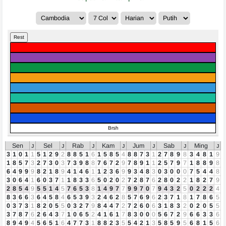
Rest
Brsh
Sen
ᴊ
Sel
ᴊ
Rab
ᴊ
Kam
ᴊ
Jum
ᴊ
Sab
ᴊ
Ming
ᴊ
3
1
0
1
1
5
1
2
9
2
8
8
5
1
6
1
5
8
5
4
8
8
7
3
1
2
7
8
9
8
3
4
8
1
9
1
8
5
7
3
2
7
3
0
3
7
3
9
8
8
7
6
7
2
9
7
8
9
1
1
2
5
7
9
7
1
8
8
9
8
6
4
9
9
9
8
2
1
8
9
4
1
4
6
1
1
2
3
6
9
9
3
4
8
3
0
3
0
0
0
7
5
4
4
8
3
0
6
4
1
6
0
3
7
1
1
8
3
3
6
5
0
2
0
2
7
2
8
7
6
2
8
0
2
2
1
8
2
7
9
2
8
5
4
9
5
5
1
4
5
7
6
5
3
8
1
4
9
7
7
9
9
7
0
7
9
4
3
2
5
0
2
2
2
4
8
3
6
6
3
6
4
5
8
4
6
5
3
9
3
2
4
6
2
8
5
7
6
9
6
2
3
7
1
8
1
7
8
6
5
0
3
7
3
1
8
2
0
5
5
0
3
2
7
9
8
4
4
7
2
7
2
6
0
6
3
1
8
3
2
0
2
0
5
5
3
7
8
7
6
2
6
4
3
7
1
0
6
5
2
4
1
6
1
7
8
3
0
0
0
5
6
7
2
9
6
6
3
3
6
8
9
4
9
4
5
6
5
1
6
4
7
7
3
1
8
8
2
3
5
5
4
2
1
3
5
8
5
9
5
6
8
1
5
6