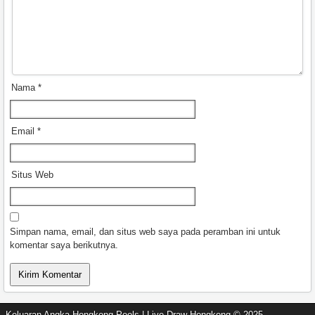
Nama
*
Email
*
Situs Web
Simpan nama, email, dan situs web saya pada peramban ini untuk
komentar saya berikutnya.
Keluaran Angka Hongkong Pools | Live Draw Hongkong © 2025