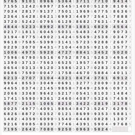
5
7
6
5
2
9
1
0
1
1
0
9
6
6
3
5
3
6
4
1
3
7
1
1
2
7
7
1
0
1
9
4
1
4
5
7
1
5
5
1
1
2
4
2
6
6
9
9
7
7
2
5
4
5
9
1
4
0
0
0
5
1
2
9
2
8
1
0
6
6
7
0
3
4
7
2
8
1
7
8
9
1
3
7
1
7
5
0
1
1
1
9
6
9
6
6
7
7
5
3
8
6
3
6
9
2
3
6
4
1
5
4
2
8
1
0
6
2
1
3
6
9
9
3
3
4
4
9
7
7
2
5
4
1
5
7
8
8
8
7
3
7
2
0
2
5
2
4
2
6
0
7
9
5
5
6
1
2
9
2
8
6
8
2
1
7
6
3
1
4
7
9
4
3
7
4
8
4
4
8
5
2
3
3
6
8
9
9
2
2
8
5
7
8
6
1
8
8
1
9
6
8
2
9
2
4
5
6
4
1
0
2
1
7
8
1
8
1
1
2
6
0
4
5
9
5
0
3
1
4
5
4
8
3
2
4
7
5
2
7
9
0
7
3
1
3
1
9
4
4
8
7
7
5
3
4
9
0
2
2
1
4
2
4
6
5
5
6
9
6
2
5
3
8
2
0
3
4
7
2
9
6
1
8
9
7
5
8
5
4
5
3
9
9
9
3
1
4
1
5
5
7
2
3
5
9
2
8
8
7
2
6
0
7
7
0
2
2
9
2
3
0
7
0
7
9
4
3
1
4
7
1
0
4
4
4
0
3
5
8
9
2
1
0
1
3
5
7
7
5
1
0
0
6
6
4
9
7
5
3
5
9
2
0
2
4
7
2
7
9
8
8
4
1
5
3
4
5
2
7
5
0
2
0
2
7
5
9
6
6
6
7
9
0
9
5
5
1
6
7
6
7
5
2
7
8
7
6
1
7
5
2
6
3
9
4
9
5
4
9
1
3
9
0
9
3
7
1
3
4
7
5
6
3
9
6
5
2
5
7
1
9
5
7
3
4
9
5
7
3
2
5
3
2
5
0
6
5
4
9
0
3
1
3
4
9
1
2
0
2
3
5
8
6
5
2
2
1
7
8
0
2
8
3
2
5
2
8
0
8
0
6
8
6
5
7
5
9
0
9
0
0
4
7
2
1
7
5
8
4
4
6
7
0
7
5
8
8
4
3
4
0
1
1
2
6
2
1
3
4
2
7
0
7
7
3
1
0
4
4
4
3
2
1
3
8
4
7
4
2
3
7
6
1
7
6
9
1
2
3
9
9
6
4
1
8
5
5
3
8
3
0
4
9
4
0
6
9
1
1
3
2
7
7
5
2
0
0
9
9
3
2
0
2
2
4
4
5
5
1
0
3
7
4
2
2
1
4
5
9
9
8
5
8
4
7
8
4
9
4
2
5
9
6
6
0
9
7
1
8
2
0
6
6
3
3
3
6
8
5
9
6
4
2
6
5
2
1
7
8
0
5
4
1
5
8
1
0
3
3
1
4
8
4
3
1
7
4
1
5
5
5
9
0
9
9
3
6
1
7
2
4
6
0
6
4
0
8
7
6
5
3
2
6
8
7
4
5
9
5
5
8
7
7
5
2
1
1
5
6
1
0
6
5
2
8
2
1
0
1
3
4
2
2
4
2
8
1
9
1
3
1
7
8
6
0
0
2
5
7
4
9
7
7
5
4
0
9
1
1
9
8
5
4
9
8
4
7
3
1
5
2
4
7
2
6
2
9
5
5
6
8
2
6
8
8
8
7
2
9
6
3
5
2
7
0
1
2
1
3
8
6
9
9
9
9
3
5
3
8
5
8
8
1
9
1
4
8
2
1
4
3
5
9
5
6
0
9
0
9
1
5
4
0
4
6
4
4
8
3
0
8
2
8
1
1
3
0
7
7
9
2
1
6
7
8
0
8
5
4
8
3
3
9
3
7
7
4
6
1
4
3
9
1
1
5
9
0
4
4
9
7
6
8
5
7
1
9
5
5
2
6
4
2
6
7
0
8
0
8
9
2
5
0
5
0
9
6
3
9
5
8
2
4
6
.