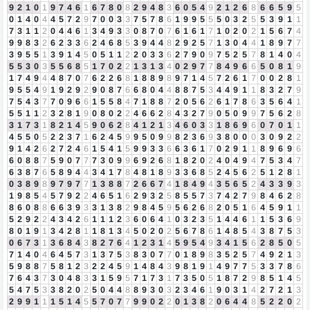
9
2
1
0
1
9
7
4
6
1
6
7
8
0
8
2
9
4
8
3
6
0
5
4
9
2
1
2
6
8
6
6
5
9
5
0
1
4
0
4
4
5
7
2
9
7
0
0
3
3
7
5
7
8
6
1
9
9
5
5
5
0
3
2
5
5
3
9
1
1
7
3
1
1
2
0
4
4
6
1
3
4
9
3
3
0
8
7
0
7
6
1
6
1
7
1
0
2
0
2
1
5
6
7
4
9
9
8
3
2
6
2
3
3
6
2
4
6
8
5
3
9
4
4
8
2
9
2
5
7
1
3
0
4
4
1
8
9
7
7
3
9
5
5
1
3
9
1
4
5
0
5
1
1
2
2
0
3
3
6
2
7
9
0
9
7
5
2
5
7
8
1
4
0
4
5
5
3
0
3
5
5
6
8
5
1
7
0
2
2
1
3
1
3
4
0
2
9
7
7
8
4
9
6
6
5
0
8
1
9
1
7
4
9
4
4
8
7
0
7
6
2
2
6
8
1
8
8
9
8
9
7
1
4
5
7
2
6
1
7
0
0
2
8
1
9
5
5
4
9
1
9
2
9
2
9
0
8
7
6
6
8
0
4
4
8
8
7
5
3
4
4
9
1
1
8
3
2
7
9
7
5
4
3
7
7
0
9
6
6
1
5
5
8
4
7
1
8
8
7
2
0
5
6
2
6
1
7
8
6
3
5
6
4
1
5
5
1
1
2
3
2
8
1
9
0
8
0
2
2
4
6
6
2
8
4
3
2
7
9
0
5
0
9
9
7
5
6
2
8
3
1
7
3
1
8
2
1
4
5
9
0
6
2
8
4
1
2
1
3
4
6
0
3
3
1
8
6
9
6
0
7
0
1
1
4
5
5
0
5
2
2
3
7
1
6
2
4
5
9
9
5
0
9
9
8
2
3
6
9
3
8
0
0
0
3
0
9
2
2
9
1
4
2
6
2
7
2
4
6
1
5
4
1
5
9
9
3
3
6
6
3
6
1
7
0
2
9
1
1
8
9
6
9
6
6
0
8
8
7
5
9
0
7
7
7
3
0
9
9
6
9
2
6
8
1
8
2
0
2
4
0
4
9
4
7
5
3
4
7
6
3
8
7
6
5
8
9
4
4
3
4
1
7
8
4
8
1
8
9
3
3
6
8
5
2
4
5
6
2
5
1
2
8
1
0
3
8
9
8
9
7
9
7
7
1
3
8
8
7
2
6
6
7
4
1
8
4
9
4
3
5
6
5
2
4
3
3
9
3
1
9
8
5
4
5
7
9
2
2
4
6
5
1
6
2
9
3
2
5
8
5
5
7
3
7
4
2
7
9
8
4
6
2
8
8
6
0
8
8
6
6
3
9
3
3
1
3
8
2
9
8
4
5
9
5
6
2
6
8
2
0
5
1
6
4
5
9
1
1
5
2
9
2
2
4
3
4
2
6
1
1
1
2
3
6
0
6
4
1
0
3
2
3
5
1
4
4
6
1
1
5
3
6
9
8
0
1
9
1
3
4
2
8
1
1
8
1
3
4
5
0
2
0
2
5
6
7
8
6
1
4
8
5
4
3
8
7
5
3
0
6
7
3
1
3
6
8
4
3
8
2
7
6
4
1
2
3
1
4
5
9
5
4
9
3
4
1
5
6
2
8
5
0
5
7
1
4
0
4
6
4
5
7
3
1
3
7
5
3
8
3
0
7
7
0
1
8
9
8
3
5
2
5
7
4
9
2
1
3
5
9
8
8
7
5
8
1
2
3
2
2
4
5
9
1
4
8
4
3
9
8
1
9
1
4
9
7
7
5
3
3
7
8
6
7
6
4
3
7
3
0
4
8
3
3
1
5
9
5
7
1
7
3
1
7
3
5
0
5
1
8
7
2
9
8
5
1
4
5
5
4
7
5
3
3
8
2
0
2
5
0
4
4
8
8
9
3
0
3
2
3
4
6
1
9
0
3
1
4
2
7
2
1
3
2
9
9
1
1
1
5
1
4
5
5
7
0
7
7
9
9
0
2
2
0
1
3
8
2
0
6
4
4
8
5
2
2
0
2