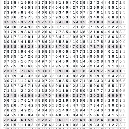
3
1
3
5
8
1
9
9
9
9
1
7
8
9
8
5
1
3
0
3
7
0
3
9
3
2
4
3
4
7
4
8
7
2
9
5
5
6
7
4
4
5
5
3
8
3
6
6
7
4
0
4
6
0
6
2
7
7
3
1
2
5
9
5
5
9
5
1
0
1
7
3
9
0
9
8
3
4
0
4
4
0
6
2
8
8
3
4
9
4
1
0
0
7
7
1
4
0
1
1
5
1
2
3
5
6
2
8
6
5
2
9
7
5
3
2
5
2
5
7
9
3
0
3
3
5
7
0
0
0
3
4
0
6
6
6
8
8
1
9
0
5
8
5
4
3
2
7
1
8
9
7
5
1
6
6
4
0
0
0
5
4
0
5
5
2
1
8
9
8
2
4
9
8
8
8
4
0
0
0
2
4
9
3
3
9
5
8
7
6
0
7
2
1
3
7
1
3
2
5
7
9
5
2
7
2
2
2
5
7
9
1
7
9
7
9
8
6
7
4
5
2
6
4
1
7
7
8
5
4
8
3
6
8
5
2
1
0
4
4
9
4
8
3
2
8
3
1
7
8
1
9
9
1
1
3
9
2
5
7
8
4
2
1
3
9
5
0
7
7
4
8
0
7
7
8
6
6
3
9
3
0
6
6
3
4
1
5
8
4
7
8
6
2
8
6
5
8
9
8
1
0
1
5
6
1
2
7
5
3
8
8
0
0
0
5
8
3
8
2
6
3
2
8
1
8
9
3
8
2
8
7
0
8
8
7
0
3
0
3
7
1
7
9
7
9
4
6
1
7
7
9
7
3
1
9
6
4
0
4
8
5
5
3
8
5
0
0
5
5
2
7
7
3
1
2
0
8
5
4
0
1
2
8
1
6
9
8
5
4
1
4
2
6
8
2
0
3
4
7
0
4
7
1
8
4
3
1
8
9
9
6
5
8
4
3
8
1
2
3
3
7
6
1
7
1
6
7
8
6
4
9
7
0
7
2
4
5
9
5
0
8
1
4
5
6
0
2
8
1
9
3
7
5
3
2
5
7
5
3
9
8
6
8
5
2
5
3
1
4
9
5
3
3
6
4
8
5
4
9
2
1
4
2
6
9
1
0
8
8
2
3
1
7
8
7
8
6
2
8
9
3
6
1
7
0
9
0
8
8
4
5
1
8
9
4
1
9
7
7
9
4
9
1
1
3
1
9
9
9
4
3
3
5
8
8
6
8
3
2
9
3
0
3
3
8
3
2
8
1
5
0
9
9
9
5
4
2
6
8
3
0
7
1
8
1
2
6
7
4
4
0
7
2
9
3
8
8
5
4
5
6
7
1
8
8
3
3
3
6
4
5
9
6
6
3
3
5
7
3
3
6
7
1
8
8
4
9
8
8
9
8
1
8
9
2
3
1
3
4
5
9
6
5
2
5
5
1
7
8
7
1
3
1
4
2
4
2
0
2
1
3
8
0
8
9
1
1
9
1
7
9
5
0
5
3
6
7
7
5
2
3
5
9
5
1
2
4
8
3
4
2
0
5
5
2
4
7
0
7
3
6
6
9
6
3
1
7
7
5
3
0
3
8
2
6
0
9
7
7
0
6
4
1
5
7
6
1
7
8
5
8
0
8
8
9
2
1
9
1
0
3
6
6
3
5
8
6
3
9
2
0
3
8
2
6
5
2
6
8
7
8
4
2
6
9
0
6
5
2
8
2
8
4
3
4
7
4
2
6
7
3
4
7
2
9
0
2
9
2
7
8
2
1
3
4
9
2
5
7
4
0
4
8
3
6
1
4
9
4
1
8
9
4
4
7
6
4
0
4
1
8
9
3
3
6
4
5
5
1
8
6
8
4
3
8
6
7
8
6
4
0
5
3
8
9
4
4
7
2
5
6
6
3
9
4
1
5
3
8
7
2
4
4
8
6
1
5
9
5
5
2
3
7
1
9
6
0
1
1
7
5
4
1
5
6
9
2
4
6
6
0
8
2
1
2
0
1
5
6
1
1
0
3
3
6
7
8
4
3
2
3
7
9
7
0
8
1
4
5
9
3
3
3
6
1
2
7
3
1