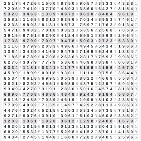
2
5
1
7
8
4
7
2
6
8
1
5
0
0
0
8
7
5
0
5
9
0
5
7
3
3
3
3
3
6
4
3
2
8
1
7
2
0
6
6
7
4
1
0
1
3
7
7
0
7
4
8
0
3
3
3
8
6
0
6
6
4
2
7
9
8
1
5
4
9
5
3
2
0
2
3
4
6
3
9
1
3
0
9
9
4
9
7
2
9
8
6
2
0
2
8
4
8
4
3
9
6
1
9
1
1
5
8
2
1
1
1
6
8
5
8
3
1
2
3
6
3
8
6
5
7
0
1
4
5
8
9
5
3
8
7
4
6
1
7
0
2
3
8
2
9
8
0
3
3
8
1
8
1
9
9
5
7
3
1
7
5
9
7
7
1
7
6
2
8
0
1
3
4
7
5
4
7
1
8
9
4
0
2
2
7
0
1
8
9
0
3
2
1
3
5
3
5
6
2
2
5
6
8
5
7
0
5
9
5
3
9
1
5
6
6
7
5
1
6
6
2
9
0
9
4
1
2
4
6
5
9
5
1
6
8
8
6
8
5
2
9
6
4
1
1
7
3
8
2
9
7
9
0
9
7
0
0
7
7
9
4
7
8
6
5
0
0
3
3
2
7
2
3
5
5
3
3
0
3
2
1
1
6
7
3
7
9
9
9
2
0
3
3
6
4
9
6
6
3
4
9
4
5
9
5
4
1
4
5
1
9
6
6
3
1
3
6
4
1
3
4
3
9
3
4
1
6
5
2
9
4
7
5
3
7
1
6
9
6
5
2
4
6
1
1
8
3
4
7
7
1
8
6
5
8
7
8
9
8
0
7
0
8
8
2
6
3
6
9
2
8
1
7
8
7
5
9
2
2
9
9
8
6
5
6
2
7
6
4
3
0
7
9
7
7
7
7
9
7
5
3
6
0
6
4
6
9
8
8
8
3
8
7
6
0
6
8
1
9
0
3
3
4
7
1
1
8
1
9
8
3
4
1
5
1
1
7
7
5
8
1
9
6
6
4
1
5
6
2
4
5
7
0
7
4
5
9
9
9
1
8
9
9
9
0
0
1
8
9
9
3
0
1
1
1
1
1
0
1
9
7
5
6
2
3
6
4
4
8
8
5
3
4
7
0
6
1
8
9
6
9
9
5
5
0
5
3
9
3
8
8
2
2
4
4
6
6
9
6
5
5
8
4
3
3
8
2
1
3
8
2
9
2
2
4
9
5
1
6
6
9
8
9
8
4
8
7
5
3
2
2
9
7
7
5
0
4
9
4
9
3
4
9
4
4
2
7
0
7
3
1
9
1
1
2
8
3
0
3
5
0
1
6
7
4
5
7
4
2
8
1
8
0
8
6
8
9
0
9
7
7
0
8
8
4
8
8
6
5
4
8
4
8
3
9
2
4
3
7
9
1
8
4
3
5
8
0
7
7
6
8
1
6
7
2
4
8
8
7
7
0
3
9
3
4
6
1
9
1
1
9
9
9
9
8
1
0
2
2
2
3
8
6
5
7
7
9
9
9
4
0
0
2
2
7
1
3
5
8
1
4
9
7
7
4
2
9
2
2
8
1
1
3
4
9
8
6
3
9
4
4
7
6
4
2
0
2
4
6
5
2
1
5
6
1
3
0
3
3
5
3
1
4
5
5
7
3
5
8
7
8
1
6
7
9
2
7
1
8
9
0
7
6
4
3
9
1
0
1
3
0
6
1
7
5
1
0
3
3
4
6
0
8
8
3
8
5
2
7
1
2
0
3
3
1
3
6
1
7
1
9
2
8
1
3
6
1
2
3
1
2
9
8
8
2
4
0
8
8
1
6
7
9
7
4
6
2
0
2
1
8
1
5
6
9
3
1
3
4
0
1
2
3
5
1
1
3
2
5
8
0
4
1
5
9
1
6
4
1
6
8
2
0
2
5
5
3
2
5
1
3
7
7
5
5
2
9
8
8
4
1
5
2
7
8
7
0
1
1
4
1
8
0
8
9
4
3
4
7
2
7
4
5
9
1
4
4
8
3
1
6
8
0
8
7
2
8
1
9
9
4
0
5
5
2
5
9
6
6