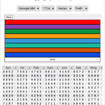
Rest
Brsh
Sen
ᴊ
Sel
ᴊ
Rab
ᴊ
Kam
ᴊ
Jum
ᴊ
Sab
ᴊ
Ming
ᴊ
0
8
5
2
7
7
5
6
3
9
4
7
5
5
1
0
6
1
0
1
4
1
5
0
5
8
0
7
2
9
8
1
5
7
3
3
6
6
8
5
6
6
2
4
6
3
6
6
1
7
8
9
9
0
9
8
6
6
8
5
3
3
1
6
7
9
9
8
6
5
9
8
9
5
5
5
3
7
0
7
9
9
3
0
3
2
4
5
9
5
2
1
0
8
8
9
5
9
5
5
0
1
9
8
8
6
0
0
0
0
5
3
1
3
4
8
4
7
4
2
2
6
4
9
4
1
2
5
0
5
4
1
6
1
7
8
7
3
6
9
6
3
0
2
2
6
6
3
8
2
7
8
7
7
5
1
6
8
7
6
2
7
8
9
8
1
8
2
8
1
5
5
2
7
9
1
4
0
3
3
5
5
0
1
1
7
4
4
3
7
2
1
8
6
5
2
3
6
3
9
4
0
4
9
4
4
7
6
1
7
5
8
3
6
9
5
9
1
7
8
4
2
9
6
6
4
4
0
4
4
6
2
8
2
1
6
0
1
9
1
5
7
9
7
7
7
8
6
4
1
2
1
5
6
2
5
4
3
3
6
4
5
4
3
7
6
2
5
3
8
4
5
7
6
4
2
7
7
3
1
7
1
9
7
7
9
5
2
8
1
9
0
5
2
7
1
7
1
1
2
7
9
5
1
6
5
8
4
8
3
4
9
0
1
1