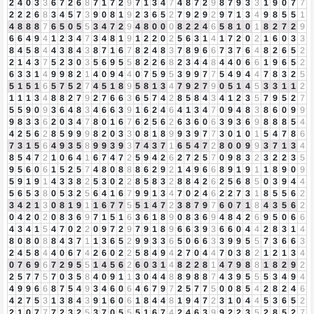
2
4
0
3
3
6
7
2
6
8
7
1
7
2
9
7
1
3
4
7
4
8
7
2
9
8
7
9
3
3
1
9
0
7
7
2
2
2
6
8
3
4
5
7
3
9
0
8
1
9
2
3
6
5
2
7
9
2
9
2
9
7
1
3
4
9
8
5
5
1
4
8
8
8
7
6
5
0
5
5
3
4
7
2
9
4
8
0
0
0
8
2
2
4
6
5
8
1
0
1
8
2
7
2
9
6
6
4
9
4
1
2
3
4
7
3
4
8
1
9
1
2
2
0
2
5
6
3
1
4
1
7
2
0
2
1
6
0
3
3
8
4
5
8
4
4
3
8
4
3
8
7
1
6
7
8
2
4
8
3
7
8
9
6
6
7
3
7
6
4
8
2
6
5
2
2
1
4
3
7
5
2
3
0
3
5
6
9
5
5
8
2
2
6
8
2
3
4
4
8
4
4
0
6
6
1
9
6
5
2
6
3
3
1
4
9
9
8
2
1
4
0
9
4
4
0
7
5
9
5
3
9
9
7
7
5
4
9
4
4
7
8
3
2
5
5
1
5
1
6
5
7
5
2
7
4
5
1
8
9
5
8
1
3
4
7
9
2
7
9
0
5
1
4
5
3
3
1
1
2
1
1
1
3
4
8
8
2
7
9
2
7
6
6
3
6
5
7
4
2
8
5
8
4
3
4
1
2
3
5
7
9
5
2
7
5
5
9
0
9
3
6
4
8
3
4
6
6
3
9
1
6
2
4
6
4
1
3
4
7
0
9
4
8
3
8
6
0
9
9
9
8
3
3
6
2
0
3
4
7
8
0
1
6
7
6
2
5
6
2
6
3
6
0
6
3
9
3
6
9
8
8
8
5
4
4
2
5
6
2
8
5
9
9
9
8
2
0
3
3
0
8
1
8
9
9
3
9
7
7
3
0
1
0
1
5
4
7
8
6
7
3
1
5
6
4
9
3
5
8
9
9
3
9
3
7
4
3
7
1
6
5
4
7
2
8
0
0
9
9
3
7
1
3
4
8
5
4
7
2
1
0
6
4
1
6
7
4
7
2
5
9
4
2
6
2
7
2
5
7
0
9
8
3
2
3
2
2
3
5
9
5
6
0
6
1
5
2
5
7
4
8
0
8
8
8
6
2
9
2
1
4
9
6
6
8
9
1
9
1
1
8
9
0
9
5
9
1
9
1
4
3
3
8
2
5
3
0
2
2
8
5
8
3
2
8
8
4
2
6
2
5
6
8
5
0
3
9
4
4
5
6
5
3
8
0
5
3
2
5
6
4
1
6
7
9
9
1
3
4
7
0
2
4
6
2
2
7
3
1
8
5
5
6
2
3
4
2
1
3
0
8
1
9
1
1
6
7
7
5
5
1
4
7
2
3
8
7
9
7
6
0
7
1
8
4
3
5
6
2
0
4
2
0
2
0
8
3
6
9
7
1
5
1
6
3
6
1
8
9
0
8
3
6
9
4
8
4
2
6
9
5
0
6
6
4
3
4
1
5
4
7
0
2
2
0
9
7
2
9
7
9
1
8
9
6
6
3
9
3
6
6
0
4
4
2
8
3
1
4
8
0
8
0
8
8
4
3
7
1
1
3
6
5
2
9
9
3
3
6
5
0
6
6
3
3
9
9
5
5
7
3
6
6
3
2
4
5
8
4
4
0
6
7
4
2
6
0
2
2
5
8
4
9
4
2
7
0
4
4
7
0
3
8
2
1
2
1
3
4
0
7
6
9
6
7
2
9
5
5
1
4
5
6
2
6
0
3
1
4
8
2
2
8
1
4
7
9
8
8
1
8
2
9
2
2
5
7
7
5
7
0
3
5
8
4
0
9
1
1
3
0
4
4
8
8
9
8
8
7
4
3
9
5
5
5
3
4
9
4
4
9
9
6
6
8
7
5
4
9
3
4
6
0
6
4
6
7
9
7
2
5
7
7
5
0
0
8
5
4
2
8
2
4
6
4
2
7
5
3
1
3
8
4
3
9
1
6
0
6
1
8
4
4
8
1
9
4
7
2
3
1
0
4
4
5
3
6
5
2
2
1
0
7
7
7
2
3
2
5
3
7
0
5
5
5
1
6
7
4
2
4
6
3
9
9
2
2
3
5
2
8
5
2
7