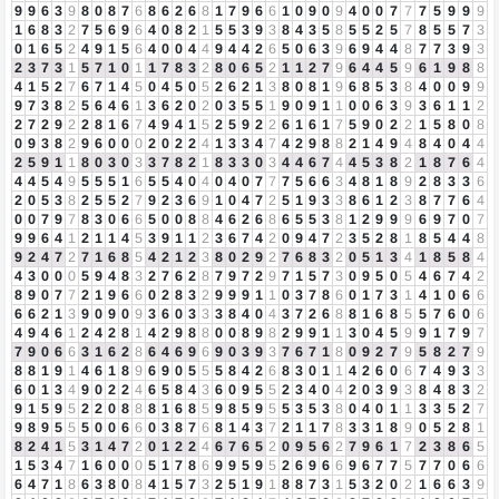
9
9
6
3
9
8
0
8
7
6
8
6
2
6
8
1
7
9
6
6
1
0
9
0
9
4
0
0
7
7
7
5
9
9
9
1
6
8
3
2
7
5
6
9
6
4
0
8
2
1
5
5
3
9
3
8
4
3
5
8
5
5
2
5
7
8
5
5
7
3
0
1
6
5
2
4
9
1
5
6
4
0
0
4
4
9
4
4
2
6
5
0
6
3
9
6
9
4
4
8
7
7
3
9
3
2
3
7
3
1
5
7
1
0
1
1
7
8
3
2
8
0
6
5
2
1
1
2
7
9
6
4
4
5
9
6
1
9
8
8
4
1
5
2
7
6
7
1
4
5
0
4
5
0
5
2
6
2
1
3
8
0
8
1
9
6
8
5
3
8
4
0
0
9
9
9
7
3
8
2
5
6
4
6
1
3
6
2
0
2
0
3
5
5
1
9
0
9
1
1
0
0
6
3
9
3
6
1
1
2
2
7
2
9
2
2
8
1
6
7
4
9
4
1
5
2
5
9
2
2
6
1
6
1
7
5
9
0
2
2
1
5
8
0
8
0
9
3
8
2
9
6
0
0
0
2
0
2
2
4
1
3
3
4
7
4
2
9
8
8
2
1
4
9
4
8
4
0
4
4
2
5
9
1
1
8
0
3
0
3
3
7
8
2
1
8
3
3
0
3
4
4
6
7
4
4
5
3
8
2
1
8
7
6
4
4
4
5
4
9
5
5
5
1
6
5
5
4
0
4
0
4
0
7
7
7
5
6
6
3
4
8
1
8
9
2
8
3
3
6
2
0
5
3
8
2
5
5
2
7
9
2
3
6
9
1
0
4
7
2
5
1
9
3
3
8
6
1
2
3
8
7
7
6
4
0
0
7
9
7
8
3
0
6
6
5
0
0
8
8
4
6
2
6
8
6
5
5
3
8
1
2
9
9
9
6
9
7
0
7
9
9
6
4
1
2
1
1
4
5
3
9
1
1
2
3
6
7
4
2
0
9
4
7
2
3
5
2
8
1
8
5
4
4
8
9
2
4
7
2
7
1
6
8
5
4
2
1
2
3
8
0
2
9
2
7
6
8
3
2
0
5
1
3
4
1
8
5
8
4
4
3
0
0
0
5
9
4
8
3
2
7
6
2
8
7
9
7
2
9
7
1
5
7
3
0
9
5
0
5
4
6
7
4
2
8
9
0
7
7
2
1
9
6
6
0
2
8
3
2
9
9
9
1
1
0
3
7
8
6
0
1
7
3
1
4
1
0
6
6
6
6
2
1
3
9
0
9
0
9
3
6
0
3
3
3
8
4
0
4
3
7
2
6
8
8
1
6
8
5
5
7
6
0
6
4
9
4
6
1
2
4
2
8
1
4
2
9
8
8
0
0
8
9
8
2
9
9
1
1
3
0
4
5
9
9
1
7
9
7
7
9
0
6
6
3
1
6
2
8
6
4
6
9
6
9
0
3
9
3
7
6
7
1
8
0
9
2
7
9
5
8
2
7
9
8
8
1
9
1
4
6
1
8
9
6
9
0
5
5
5
8
4
2
6
8
3
0
1
1
4
2
6
0
6
7
4
9
3
3
6
0
1
3
4
9
0
2
2
4
6
5
8
4
3
6
0
9
5
5
2
3
4
0
4
2
0
3
9
3
8
4
8
3
2
9
1
5
9
5
2
2
0
8
8
8
1
6
8
5
9
8
5
9
5
5
3
5
3
8
0
4
0
1
1
3
3
5
2
7
9
8
9
5
5
5
0
0
6
6
0
3
8
7
6
8
1
4
3
7
2
1
1
7
8
3
3
1
8
9
0
5
2
8
1
8
2
4
1
5
3
1
4
7
2
0
1
2
2
4
6
7
6
5
2
0
9
5
6
2
7
9
6
1
7
2
3
8
6
5
1
5
3
4
7
1
6
0
0
0
5
1
7
8
6
9
9
5
9
5
2
6
9
6
6
9
6
7
7
5
7
7
0
6
6
6
4
7
1
8
6
3
8
0
8
4
1
5
7
3
2
5
1
9
1
8
8
7
3
1
5
3
2
0
2
1
6
6
3
9