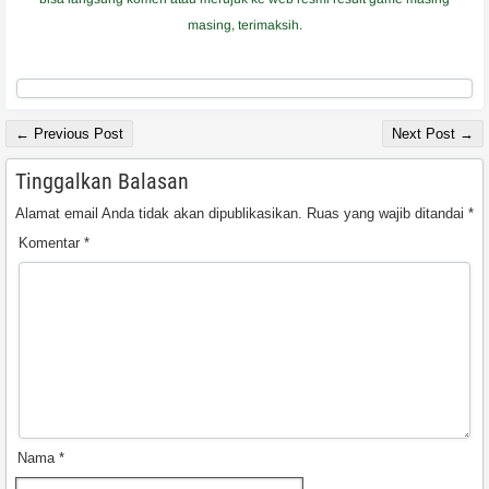
masing, terimaksih.
← Previous Post
Next Post →
Tinggalkan Balasan
Alamat email Anda tidak akan dipublikasikan.
Ruas yang wajib ditandai
*
Komentar
*
Nama
*