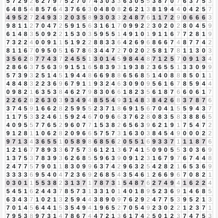
5
7
2
9
2
6
2
7
9
7
5
2
7
0
7
4
3
0
3
3
6
3
0
5
5
3
8
7
0
7
6
3
7
5
3
6
4
8
5
4
8
5
7
6
4
3
7
6
6
3
0
4
8
0
8
2
6
2
1
3
8
1
9
4
4
0
4
2
5
7
4
9
5
2
7
2
4
9
3
3
2
0
3
5
8
9
3
0
3
3
2
4
8
7
6
1
1
7
2
9
0
6
6
6
3
9
8
1
1
2
7
0
4
7
2
5
9
1
5
6
3
1
6
1
7
0
9
9
2
2
3
0
2
0
2
8
0
4
5
9
6
1
4
8
3
5
0
9
2
2
1
5
3
0
3
5
9
5
5
1
4
9
1
0
1
9
1
1
6
7
7
2
8
1
9
7
3
2
2
4
0
0
9
1
1
5
1
9
2
2
8
8
3
3
6
4
2
6
9
6
8
6
6
7
4
8
7
7
4
2
8
1
1
6
7
0
9
5
0
5
1
6
7
8
6
3
4
4
7
2
7
0
2
0
2
5
8
1
7
8
1
1
3
0
3
3
5
6
2
8
7
7
4
3
7
2
4
5
5
1
3
0
1
4
5
9
8
4
4
8
7
1
2
5
7
0
9
1
3
4
2
8
6
6
3
7
5
6
3
9
9
1
5
1
6
5
8
3
9
3
1
9
3
8
2
3
6
5
5
1
3
3
0
9
9
5
7
3
9
3
2
5
1
4
5
1
9
4
4
8
6
6
9
8
8
6
5
6
8
5
1
4
0
8
8
8
5
0
1
1
4
8
4
8
3
2
2
3
6
9
6
7
9
1
1
9
3
2
4
6
3
0
9
0
9
5
6
1
6
7
8
5
9
4
4
0
9
8
2
1
6
3
5
3
8
4
6
2
7
9
8
3
0
6
6
1
8
2
3
5
6
1
8
7
6
6
0
6
1
7
2
2
6
2
8
2
6
3
0
3
9
3
4
9
4
8
5
5
4
9
3
1
4
8
3
8
4
2
6
8
3
7
8
7
6
3
7
4
5
9
1
6
6
2
8
2
5
9
5
5
2
3
7
1
8
6
9
1
5
6
7
0
4
1
5
5
9
4
3
7
1
1
7
5
3
3
2
4
6
1
5
9
2
4
6
7
0
9
6
6
3
7
6
2
8
0
8
3
5
8
3
8
8
6
5
4
0
9
5
5
7
7
6
5
2
9
6
0
7
7
1
5
3
8
2
6
5
6
3
9
6
2
1
9
1
7
5
4
7
2
9
1
2
8
1
1
0
6
2
8
2
0
9
6
6
5
7
5
7
3
1
6
3
0
3
8
4
5
4
9
0
0
0
2
2
9
7
1
3
4
3
6
5
5
1
0
5
8
9
8
6
8
5
6
2
0
5
5
1
6
9
3
3
7
1
1
1
8
7
6
1
2
1
6
7
7
8
9
3
3
6
7
5
7
3
6
1
2
1
3
6
7
4
1
5
0
9
0
5
5
3
0
3
6
9
1
3
7
5
3
7
8
3
9
3
6
2
6
8
5
5
9
6
3
9
0
9
1
2
3
1
6
7
9
7
6
7
4
4
8
2
4
7
7
5
7
9
0
1
1
8
3
0
9
9
6
3
7
4
2
9
6
3
2
5
4
2
8
2
1
6
5
3
6
9
3
3
3
3
6
9
5
4
0
4
7
2
3
6
9
2
6
8
5
4
3
5
4
6
1
2
6
6
9
6
7
0
8
2
1
0
3
0
1
1
5
5
3
8
2
3
1
3
7
1
7
8
7
3
1
5
4
8
7
6
2
7
4
9
4
1
6
2
2
4
5
4
5
1
6
2
4
4
3
7
8
5
7
3
1
3
3
1
0
1
4
0
1
8
9
5
2
3
6
9
1
4
6
8
5
6
3
4
3
7
1
0
2
1
3
2
5
9
4
4
3
8
9
0
9
7
6
2
9
2
4
7
7
5
3
9
5
2
1
3
7
0
1
4
5
6
4
4
1
5
3
5
4
9
4
1
9
6
5
2
7
0
5
4
9
2
3
0
2
2
1
2
3
7
1
7
9
5
3
8
9
7
3
1
4
7
8
6
7
4
4
7
2
1
3
6
1
7
4
2
5
0
1
2
3
7
4
7
5
3