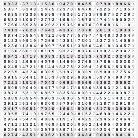
0
9
3
3
6
3
7
1
3
4
1
5
3
0
3
9
4
7
0
7
8
4
5
5
1
0
7
9
0
9
8
8
6
6
3
5
3
3
7
1
6
3
4
8
3
1
4
7
5
3
2
3
7
0
7
6
4
7
0
7
7
2
2
5
7
7
1
3
5
8
4
8
3
5
8
7
2
3
6
9
6
5
5
8
4
7
8
3
6
9
1
7
3
3
6
7
8
8
7
6
2
7
2
9
2
0
8
3
3
6
1
0
0
7
7
2
7
7
3
1
1
9
5
4
9
1
5
7
8
6
4
7
4
1
5
9
0
0
2
2
7
7
6
0
6
5
9
2
8
1
0
2
0
2
2
1
9
3
6
9
8
4
7
0
7
0
5
4
8
3
6
1
1
0
1
7
4
1
3
4
7
6
2
8
1
7
6
4
1
5
4
3
3
7
1
7
0
7
0
7
2
6
1
3
4
1
9
3
3
6
9
8
7
4
2
5
8
5
4
9
6
4
2
1
3
6
8
7
7
5
5
7
9
7
7
4
8
4
8
3
3
3
5
4
9
8
1
2
3
5
9
9
1
9
1
7
2
5
6
2
4
3
0
1
1
7
3
0
1
1
2
3
7
2
9
1
4
0
9
9
5
2
3
6
9
1
3
8
4
3
8
9
9
7
7
5
6
5
1
6
3
8
5
0
5
4
6
1
8
9
3
4
5
7
3
3
1
5
6
2
6
6
1
0
1
8
1
1
9
1
9
3
7
7
5
8
0
7
6
4
1
3
8
7
6
2
3
4
7
2
8
6
4
1
5
1
7
1
7
8
6
0
8
3
2
1
5
1
8
9
2
1
3
3
6
7
3
0
2
2
3
2
4
5
9
8
9
0
1
1
2
6
5
5
1
4
0
7
6
4
1
4
5
9
5
2
7
6
5
2
3
7
8
5
4
3
0
3
8
2
0
2
4
5
9
4
7
2
1
3
5
1
4
4
8
8
3
7
5
3
2
2
6
4
1
2
8
5
6
2
5
3
5
9
5
2
2
5
5
1
4
3
7
4
2
0
3
0
5
5
5
1
9
7
7
0
3
3
9
3
6
9
0
0
0
7
7
5
6
2
3
9
1
5
6
5
4
4
1
5
9
1
5
3
8
3
9
2
9
2
8
8
2
8
1
5
9
7
6
4
9
0
7
0
7
7
2
2
1
3
1
5
1
9
1
7
0
4
3
7
0
6
6
2
8
0
5
6
6
3
5
3
5
2
7
0
5
5
2
7
8
9
0
5
5
9
0
4
0
4
9
4
7
7
5
0
8
1
7
8
0
5
8
0
8
3
9
8
3
2
2
1
8
0
8
3
8
7
3
1
5
3
1
8
9
6
8
5
7
3
8
3
5
8
4
0
0
3
1
4
4
4
2
2
4
0
3
8
7
6
5
8
8
9
8
0
9
5
4
9
9
9
0
3
3
6
8
3
0
3
5
4
1
2
3
5
5
5
1
6
4
3
1
2
3
3
9
1
1
2
6
1
4
5
9
6
3
0
0
0
8
7
0
9
9
3
1
0
9
9
3
1
8
7
6
2
9
1
8
9
2
4
1
7
8
9
0
8
1
9
7
0
4
0
4
1
6
6
4
1
5
0
8
0
8
3
1
7
8
6
3
9
0
0
0
3
9
5
5
1
7
4
1
9
1
9
7
5
5
1
2
4
4
0
4
8
1
5
2
7
4
8
9
0
9
4
6
2
2
4
2
9
9
4
4
5
4
7
4
2
4
8
3
6
9
1
9
1
7
8
4
4
2
5
7
2
3
4
5
9
2
4
6
4
1
4
7
1
1
2
1
3
2
1
3
0
4
6
9
6
1
8
2
0
2
0
5
0
2
2
1
4
8
5
4
3
5
8
8
7
5
2
9
9
9
5
8
1
4
5
3
9
7
8
6
3
9
7
1
8
4
1
5
1
6
0
2
3
4
7
5
8
2
4
6
6
2
7
4
2
4
3
5
1
6
6
0
6
2
8
1
9
8
0
8
3
4
3
4
7
0
6
0
8
8
8
4
1
8
9