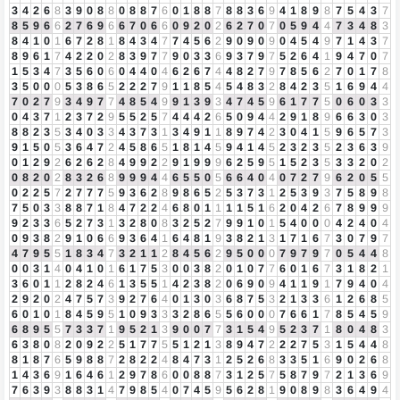
3
4
2
6
8
3
9
0
8
8
0
8
8
7
6
0
1
8
8
7
8
8
3
6
9
4
1
8
9
8
7
5
4
3
7
8
5
9
6
6
2
7
6
9
6
6
7
0
6
6
0
9
2
0
2
6
2
7
0
7
0
5
9
4
4
7
3
4
8
3
8
4
1
0
1
6
7
2
8
1
8
4
3
4
7
7
4
5
6
2
9
0
9
0
9
0
4
5
4
9
7
1
4
3
7
8
9
6
1
7
4
2
2
0
2
8
3
9
7
7
9
0
3
3
6
9
3
7
9
7
5
2
6
4
1
9
4
7
0
7
1
5
3
4
7
3
5
6
0
6
0
4
4
0
4
6
2
6
7
4
4
8
2
7
9
7
8
5
6
2
7
0
1
7
8
3
5
0
0
0
5
3
8
6
5
2
2
2
7
9
1
1
8
5
4
5
4
8
3
2
8
4
2
3
5
1
6
9
4
4
7
0
2
7
9
3
4
9
7
7
4
8
5
4
9
9
1
3
9
3
4
7
4
5
9
6
1
7
7
5
0
6
0
3
3
0
4
3
7
1
2
3
7
2
9
5
5
2
5
7
4
4
4
2
6
5
0
9
4
4
2
9
1
8
9
6
6
3
0
3
8
8
2
3
5
3
4
0
3
3
4
3
7
3
1
3
4
9
1
1
8
9
7
4
2
3
0
4
1
5
9
6
5
7
3
9
1
5
0
5
3
6
4
7
2
4
5
8
6
5
1
8
1
4
5
9
4
1
4
5
2
3
2
3
5
2
3
6
3
9
0
1
2
9
2
6
2
6
2
8
4
9
9
2
2
9
1
9
9
9
6
2
5
9
5
1
5
2
3
5
3
3
2
0
2
0
8
2
0
2
8
3
2
6
8
9
9
9
4
4
6
5
5
0
5
6
6
4
0
4
0
7
2
7
9
6
2
0
5
5
0
2
2
5
7
2
7
7
7
5
9
3
6
2
8
9
8
6
5
2
5
3
7
3
1
2
5
3
9
3
7
5
8
9
8
7
5
0
3
3
8
8
7
1
8
4
7
2
2
4
6
8
0
1
1
1
1
5
1
6
2
0
4
2
6
7
8
9
9
9
9
2
3
3
6
5
2
7
3
1
3
2
8
0
8
3
2
5
2
7
9
9
1
0
1
5
4
0
0
0
4
2
4
0
4
0
9
3
8
2
9
1
0
6
6
9
3
6
4
1
6
4
8
1
9
3
8
2
1
3
1
7
1
6
7
3
0
7
9
7
4
7
9
5
5
1
8
3
4
7
3
2
1
1
2
8
4
5
6
2
9
5
0
0
0
7
9
7
9
7
0
5
4
4
8
0
0
3
1
4
0
4
1
0
1
6
1
7
5
3
0
0
3
8
2
0
1
0
7
7
6
0
1
6
7
3
1
8
2
1
3
6
0
1
1
2
8
2
4
6
1
3
5
5
1
4
2
3
8
2
0
6
9
0
9
4
1
1
9
1
7
9
4
0
4
2
9
2
0
2
4
7
5
7
3
9
2
7
6
4
0
1
3
0
3
6
8
7
5
3
2
1
3
3
6
1
2
6
8
5
6
0
1
0
1
8
4
5
9
5
1
0
9
3
3
3
2
8
6
5
5
6
0
0
0
7
6
6
1
7
8
5
4
5
9
6
8
9
5
5
7
3
3
7
1
9
5
2
1
3
9
0
0
7
7
3
1
5
4
9
5
2
3
7
1
8
0
4
8
3
6
3
8
0
8
2
0
9
2
2
5
1
7
7
5
5
1
2
1
3
8
9
4
7
2
2
2
7
5
3
1
5
4
4
8
8
1
8
7
6
5
9
8
8
7
2
8
2
2
4
8
4
7
3
1
2
5
2
6
8
3
3
5
1
6
9
0
2
6
8
1
4
3
6
9
1
6
4
6
1
2
9
7
8
6
0
0
8
8
7
3
1
2
5
7
5
8
7
9
7
2
1
3
6
9
7
6
3
9
3
8
8
3
1
4
7
9
8
5
4
0
7
4
5
9
5
6
2
8
1
9
0
8
9
8
3
6
4
9
4