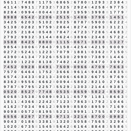
5
6
1
1
2
7
4
8
8
7
1
1
7
5
3
6
8
6
5
2
6
7
8
0
8
1
2
9
3
3
2
3
8
4
3
4
1
1
4
5
9
9
1
1
2
7
2
3
2
5
7
3
2
5
7
2
9
2
4
6
4
2
5
8
4
9
7
7
5
3
8
2
8
4
3
0
9
9
4
4
0
0
4
4
8
2
3
8
8
7
1
9
5
9
5
3
9
9
8
8
1
7
7
9
7
8
9
8
8
7
6
5
4
2
6
2
2
0
6
6
2
5
1
5
6
1
4
0
6
6
3
7
9
6
6
1
4
5
1
6
3
4
2
5
7
6
2
0
3
3
5
1
0
2
2
9
0
2
5
7
8
7
8
7
6
5
9
0
0
0
6
2
2
2
4
5
1
3
8
2
0
2
8
2
1
9
7
5
9
5
2
8
6
4
1
8
2
7
4
2
2
6
9
3
3
3
1
2
1
3
7
6
2
5
7
2
1
8
4
3
0
5
4
8
3
7
8
4
7
2
4
7
2
3
5
7
2
8
6
5
4
6
8
3
2
2
7
9
2
2
9
9
3
2
5
3
1
4
4
8
8
6
2
4
6
3
8
9
6
6
2
3
4
8
3
5
7
2
2
4
3
5
8
8
7
8
4
2
5
7
8
8
0
0
0
1
1
1
5
6
0
6
7
1
8
3
0
3
3
6
1
3
2
7
9
9
8
5
4
9
3
0
0
6
6
7
8
4
3
7
9
1
5
8
4
4
2
5
4
9
4
2
1
9
1
9
0
0
9
9
0
2
7
2
9
5
2
4
1
5
1
2
2
3
5
7
0
7
9
7
1
8
8
1
9
0
3
6
2
8
7
1
5
0
5
4
3
9
0
9
4
1
3
4
7
7
3
2
6
8
5
5
3
0
3
2
9
9
0
9
7
3
8
9
8
1
4
4
6
1
8
8
3
0
3
1
2
2
0
2
8
1
3
8
2
7
4
8
2
1
4
2
0
2
2
8
4
7
0
7
3
0
9
2
2
7
4
5
2
7
0
9
2
8
1
0
4
9
1
1
7
5
0
9
9
0
9
6
6
3
4
7
0
9
9
7
6
6
3
9
7
5
7
0
7
6
4
6
4
1
1
7
5
2
7
3
6
6
6
3
9
6
1
4
5
9
4
3
9
3
4
8
3
5
8
6
5
7
4
2
3
4
3
3
6
0
2
1
3
4
3
0
0
6
6
6
6
8
3
2
6
6
7
5
3
9
7
6
9
6
8
3
6
2
8
9
5
5
6
2
6
6
6
2
8
0
0
9
4
4
5
8
0
2
2
8
2
1
0
1
2
7
6
5
2
9
7
8
7
6
9
7
9
5
5
2
2
5
7
3
5
5
2
9
2
1
3
0
3
3
2
1
4
4
8
9
3
8
1
9
0
5
2
0
2
8
5
2
7
9
7
7
4
8
3
0
5
3
5
8
8
6
5
9
5
5
8
2
2
4
8
5
9
2
2
6
0
6
8
5
3
5
3
8
2
5
0
8
9
8
9
3
1
1
2
6
5
7
9
7
1
1
8
1
9
8
6
6
3
9
1
8
1
1
2
4
3
6
6
3
2
2
4
2
6
7
1
2
3
5
7
8
6
3
9
1
7
9
2
2
1
0
4
6
1
4
1
6
2
8
7
0
3
4
7
9
6
1
2
3
9
5
9
9
9
8
5
8
0
8
8
9
5
9
5
7
1
6
9
6
9
0
9
8
8
0
5
7
2
9
8
1
9
5
5
5
2
2
1
3
9
9
9
1
1
1
7
5
5
1
8
7
0
8
8
6
5
5
6
2
8
2
9
7
7
2
7
9
3
3
9
7
1
3
4
3
2
1
4
5
8
7
0
0
0
0
9
8
2
1
9
0
4
3
7
0
1
8
6
5
3
3
8
1
9
1
3
2
0
2
5
0
5
8
4
7
5
6
5
2
3
2
9
4
4
1
0
2
0
2
6
7
3
5
8
1
5
4
5
9
5
6
4
2
6
6
1
6
4
1
8
8
4
8
3
5
5
8
6
5