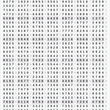
6
2
7
0
7
1
9
2
4
6
8
9
5
3
8
3
5
6
1
7
9
4
3
2
5
3
5
1
6
7
2
0
3
9
3
1
5
0
2
2
4
3
7
7
5
0
6
2
8
1
9
0
5
3
8
2
8
6
4
1
0
9
6
1
7
8
8
7
9
7
7
1
6
4
1
6
4
5
1
6
4
2
2
0
2
7
9
5
7
3
8
1
6
8
5
3
6
3
6
9
6
2
3
7
1
4
7
7
2
9
3
2
7
6
4
6
6
8
5
4
5
3
2
9
2
7
9
8
6
5
3
8
9
6
6
7
3
3
7
1
5
5
8
8
7
8
3
7
8
6
4
2
3
8
2
6
4
2
8
1
8
8
7
2
9
5
5
8
3
2
1
3
7
6
4
5
1
0
6
6
1
3
2
8
1
9
7
5
5
1
8
0
6
1
7
1
3
6
7
4
6
7
0
7
7
2
4
6
3
9
8
8
1
9
1
4
9
2
5
7
6
7
9
0
9
9
7
1
6
7
1
5
0
4
4
2
7
8
0
8
1
2
7
2
9
4
1
5
6
2
9
1
8
7
6
3
3
5
5
1
5
1
3
8
2
7
7
7
3
1
8
2
9
4
4
0
2
3
9
3
3
2
4
6
1
8
8
8
4
3
9
9
0
6
6
4
9
5
7
3
1
8
6
7
4
5
9
2
9
2
9
1
8
8
7
4
2
3
3
6
0
8
4
8
3
6
1
9
0
9
1
8
3
3
6
8
1
1
6
7
8
5
6
6
3
1
3
9
3
3
6
8
2
5
7
5
4
0
8
8
9
8
9
8
8
2
4
3
3
6
3
6
2
5
7
3
9
6
6
3
5
8
4
7
2
5
2
6
4
1
3
8
4
4
8
7
4
9
3
3
2
9
2
8
1
5
9
5
3
8
8
5
4
8
3
0
1
2
5
7
6
3
0
7
7
6
5
7
6
4
3
9
6
9
6
7
6
6
1
7
3
7
6
4
1
6
4
1
6
7
8
9
2
1
3
9
5
6
1
7
6
2
5
3
8
3
0
4
4
8
8
8
4
2
6
9
4
5
6
2
5
5
7
2
9
5
5
8
6
5
8
0
1
7
8
7
2
1
6
7
7
4
2
2
4
1
6
9
1
1
2
7
1
9
1
6
6
5
4
9
7
4
0
4
4
4
2
3
7
1
6
0
7
2
9
5
9
1
4
5
5
5
4
4
8
7
4
5
2
7
4
5
2
0
2
5
2
2
1
3
1
4
5
7
3
1
7
1
0
1
4
0
7
1
8
1
3
4
9
4
0
5
0
4
4
2
8
9
4
4
4
3
5
0
5
3
2
8
1
9
2
5
1
0
1
7
9
7
2
9
5
7
0
8
8
0
2
6
7
4
4
1
9
0
9
0
7
8
4
3
7
4
3
3
6
0
8
7
0
7
2
3
4
6
1
7
1
4
3
7
2
5
0
1
1
4
7
0
7
7
5
7
8
8
7
8
1
9
1
1
0
6
7
7
5
7
1
3
8
2
6
5
2
5
7
4
4
0
9
9
7
3
8
0
8
1
9
6
2
8
1
3
9
3
3
0
9
2
6
8
4
9
4
1
5
7
3
9
9
9
3
9
4
7
2
0
9
0
8
8
7
3
3
2
5
0
0
0
4
4
7
0
7
9
7
6
3
5
9
5
7
3
1
4
5
9
1
0
1
1
8
2
5
0
5
8
6
2
5
7
4
9
8
6
5
1
4
4
3
7
2
2
5
4
9
4
3
5
4
9
5
7
6
2
8
5
6
2
1
3
8
0
0
5
5
2
6
3
1
4
2
3
8
8
7
8
9
6
6
3
9
5
5
2
7
4
3
2
3
5
8
0
1
5
6
5
8
6
4
1
7
6
6
2
8
0
1
1
6
7
9
7
5
3
8
2
5
6
9
6
0
4
0
6
6
7
2
5
5
1
0
7
8
9
8
3
1
4
3
7
1
8
4
3
7
3
3
2
1
3
2
9
4
3
7
7
3
5
1
6
6
2
4
3
7
5
1
0
8
8