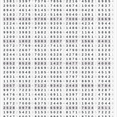
1
3
8
1
9
3
3
9
7
7
7
3
7
6
4
7
8
5
6
2
2
2
1
6
7
4
5
8
2
1
6
9
8
5
4
2
9
5
0
5
2
4
1
4
5
2
1
0
1
1
7
4
6
5
2
4
6
7
4
2
1
0
4
9
4
7
8
3
7
1
8
9
4
3
7
4
6
1
4
5
9
1
4
5
9
7
9
9
6
6
4
8
9
9
9
0
4
2
8
1
6
5
1
5
6
0
1
8
3
2
7
2
7
5
3
5
4
2
2
4
5
1
6
6
3
9
0
4
0
4
1
8
9
1
1
9
3
6
2
8
1
9
9
6
6
4
3
2
6
8
9
7
0
6
6
8
5
7
4
2
7
0
0
6
6
2
3
9
2
2
3
6
6
9
6
3
2
2
4
6
4
8
9
0
9
3
8
8
0
8
9
3
0
9
9
2
8
0
8
8
4
2
3
4
7
5
9
4
4
8
1
5
3
1
4
8
8
2
7
9
9
7
2
0
2
9
3
2
1
3
1
4
8
6
5
2
0
1
1
2
0
4
9
0
9
9
9
9
3
3
3
9
8
3
2
1
6
8
2
1
6
9
0
6
6
4
0
5
2
7
1
1
6
4
1
5
8
6
8
5
1
2
0
0
0
1
6
3
8
2
4
2
1
1
2
8
5
3
3
6
4
8
0
0
0
8
0
5
1
6
1
2
2
8
1
5
1
6
4
1
1
8
0
2
2
5
0
8
3
2
2
8
0
7
7
5
3
0
7
7
1
5
6
6
3
8
4
0
1
1
5
0
7
2
9
7
7
6
9
6
4
6
2
2
4
7
4
1
5
6
3
8
6
1
7
4
6
8
1
9
2
2
5
8
4
2
0
6
6
3
2
6
0
7
7
5
5
1
0
1
5
0
4
7
2
4
7
9
0
9
8
3
0
0
0
6
3
2
0
2
8
2
4
4
8
1
6
3
0
3
7
0
3
0
3
6
3
2
8
1
4
2
7
8
6
2
3
6
4
1
3
8
0
1
1
3
0
3
0
3
6
1
4
1
5
6
6
8
5
4
8
8
0
2
2
1
8
7
6
4
1
0
5
8
4
9
5
2
7
9
0
8
5
2
7
8
5
2
0
2
9
2
8
3
2
1
4
2
7
9
0
4
7
7
5
1
0
0
2
2
4
0
0
0
0
5
3
0
9
9
2
8
8
9
8
2
6
6
9
6
2
2
1
8
9
8
2
5
5
1
0
2
5
3
8
4
3
3
9
3
2
0
9
9
9
0
9
4
8
3
3
1
8
5
4
9
8
3
5
8
3
7
3
0
3
8
2
9
0
9
4
5
1
9
1
4
8
3
1
4
6
6
1
4
5
2
4
2
6
8
5
0
8
6
5
0
7
9
7
7
5
3
6
2
8
0
9
4
2
6
1
1
3
5
8
8
1
9
2
2
2
5
2
4
6
7
5
9
6
6
9
2
4
3
7
8
6
9
1
1
7
0
4
8
3
3
0
5
7
3
1
8
1
3
4
7
1
2
2
4
9
3
4
2
6
2
4
4
3
7
8
6
8
9
8
0
7
8
4
3
9
9
7
3
1
7
2
2
3
5
5
9
2
1
3
4
1
0
1
1
2
0
6
0
6
1
2
1
8
9
9
2
8
7
6
6
4
7
6
4
8
1
7
1
8
4
4
8
1
9
6
9
1
1
2
6
3
9
7
7
2
8
0
2
2
4
7
8
9
8
1
7
2
0
2
4
5
0
1
1
6
7
3
1
4
9
8
6
9
6
9
2
1
1
2
0
4
3
0
3
7
3
2
2
4
1
8
7
2
9
7
0
0
0
0
6
3
7
5
3
2
4
4
9
4
4
3
9
3
3
1
8
4
5
9
2
0
4
4
8
2
5
2
8
1
0
9
7
8
6
8
6
9
8
8
6
5
9
2
2
1
6
9
3
3
7
6
3
4
7
2
5
1
1
2
1
9
9
2
2
5
4
2
1
3
3
1
5
3
8
5
0
2
8
1
8
1
7
1
8
5
1
2
3
5
7
2
2
2
4
9
7
4
7
2
6
0
0
2
2
8
5
0
5
5
9
9
6
3
9
9
2
9
1
1
8
7
5
0
5
6
2
5
3
8