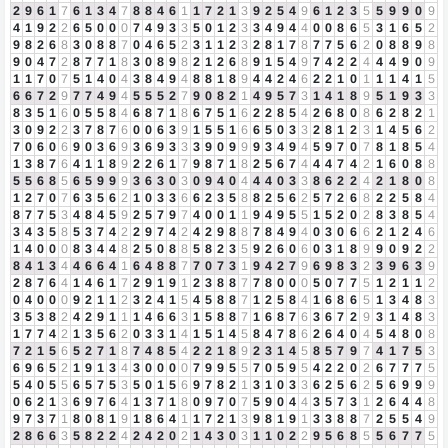
2
9
6
1
7
6
1
3
4
7
8
8
4
6
1
1
7
2
1
3
9
2
5
4
9
6
1
2
3
5
5
9
9
0
9
4
1
9
2
2
6
5
0
0
0
7
4
9
3
3
5
0
1
2
3
3
4
9
4
4
0
0
8
6
5
3
1
6
5
2
9
8
2
6
8
3
0
8
8
7
0
4
6
5
2
3
1
1
2
3
2
8
1
7
8
7
7
5
6
2
0
8
8
9
8
9
0
4
7
2
8
7
7
1
8
3
0
8
9
8
2
1
2
6
8
9
1
5
4
9
7
4
2
2
4
4
4
9
0
9
1
1
7
0
7
5
1
4
0
4
3
8
4
9
4
8
8
1
8
9
4
4
2
4
6
2
2
1
0
1
1
1
4
1
5
6
6
7
2
9
7
7
4
9
4
5
5
5
2
7
9
0
8
2
1
4
9
5
7
3
1
4
1
8
9
5
1
9
3
3
8
3
5
1
6
0
5
5
8
4
6
8
7
1
8
6
7
5
1
6
2
2
8
5
4
2
6
8
0
8
6
2
8
2
1
3
0
9
2
2
3
7
8
7
6
0
0
6
3
9
1
5
5
1
6
6
5
0
3
3
2
8
1
2
3
1
4
5
6
2
7
0
6
0
6
9
0
3
6
9
3
6
9
3
3
3
9
0
9
9
9
3
4
9
4
5
9
7
0
7
8
1
8
5
4
1
3
8
7
6
4
1
1
8
9
2
2
6
1
7
9
8
7
1
8
2
5
6
7
4
4
4
7
4
2
1
6
0
8
8
5
5
6
8
5
6
5
9
9
9
3
6
3
0
3
0
9
4
0
4
4
4
0
3
3
8
6
2
2
4
2
1
8
0
8
1
2
7
0
7
6
3
5
6
2
1
0
3
3
6
6
2
3
5
8
8
2
5
6
2
5
7
2
6
8
2
2
5
8
4
8
7
7
5
3
4
8
4
5
9
2
5
7
9
7
4
0
0
1
1
9
4
9
5
5
1
5
2
0
2
8
3
8
5
4
3
4
3
5
8
5
3
7
4
2
2
9
7
4
2
4
2
9
8
8
7
8
4
9
4
0
3
0
6
6
2
1
2
4
6
1
4
0
0
0
8
3
4
4
8
2
5
0
8
8
5
8
2
3
5
9
2
6
0
6
0
3
1
8
9
9
0
9
2
2
8
4
1
3
4
4
6
6
4
1
6
4
8
8
7
7
0
7
3
1
9
4
2
7
9
6
9
8
3
2
3
9
6
3
9
2
8
7
6
4
1
4
6
1
7
2
9
1
9
1
2
3
8
8
7
7
8
0
0
0
5
0
7
7
5
1
2
1
1
2
0
4
0
0
0
9
2
1
1
2
3
2
4
1
5
4
5
8
8
7
1
2
5
8
4
1
6
8
6
5
1
3
4
8
3
3
5
3
8
2
4
2
9
1
1
1
4
6
6
3
1
5
8
8
7
1
6
8
7
6
3
6
7
2
9
3
1
4
8
3
1
7
7
4
2
1
3
5
6
2
0
3
3
1
4
1
5
1
4
5
8
4
7
8
6
2
6
4
0
4
5
4
8
0
8
7
2
1
5
6
5
2
7
1
8
7
4
8
5
4
2
2
1
8
9
2
3
1
4
5
8
5
7
9
7
4
1
7
5
3
6
9
6
5
2
1
9
1
3
4
3
0
0
0
0
7
9
9
5
5
7
0
5
9
5
4
2
2
0
2
6
7
7
7
5
5
4
0
5
5
6
5
7
5
3
5
0
1
5
6
9
7
8
2
1
3
1
0
3
3
6
2
5
6
2
5
6
9
9
9
0
6
2
1
3
6
9
7
6
4
1
3
7
1
8
0
9
7
0
7
5
9
0
4
4
3
5
7
3
1
2
6
4
4
8
9
7
3
7
1
8
0
8
1
9
1
8
6
4
1
1
7
2
1
3
9
8
1
9
1
3
3
8
8
7
2
5
5
4
9
2
8
6
6
3
5
8
2
2
4
2
4
2
0
2
1
4
3
0
3
1
1
0
2
2
9
5
6
8
5
5
6
7
7
5