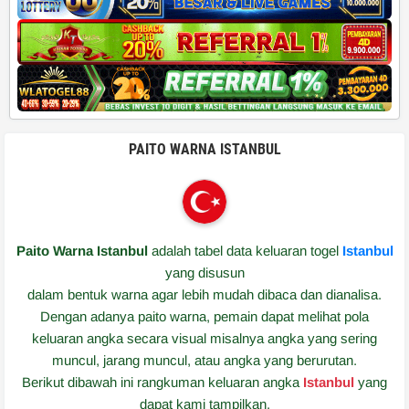
PAITO WARNA ISTANBUL
Paito Warna Istanbul
adalah tabel data keluaran togel
Istanbul
yang disusun
dalam bentuk warna agar lebih mudah dibaca dan dianalisa.
Dengan adanya paito warna, pemain dapat melihat pola
keluaran angka secara visual misalnya angka yang sering
muncul, jarang muncul, atau angka yang berurutan.
Berikut dibawah ini rangkuman keluaran angka
Istanbul
yang
dapat kami tampilkan.