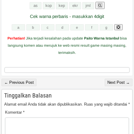
Cek warna perbaris - masukkan 4digit
Perhatian!
Jika terjadi kesalahan pada update
Paito Warna Istanbul
bisa
langsung komen atau merujuk ke web resmi result game masing masing,
terimaksih.
← Previous Post
Next Post →
Tinggalkan Balasan
Alamat email Anda tidak akan dipublikasikan.
Ruas yang wajib ditandai
*
Komentar
*