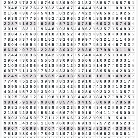
2
9
6
2
8
7
8
2
8
1
8
7
6
0
6
3
9
9
0
9
3
1
8
3
2
8
5
8
7
6
8
5
7
5
3
7
0
4
8
3
7
8
7
6
4
2
9
3
2
5
4
6
4
7
2
4
4
4
4
8
5
4
0
1
1
0
8
3
9
3
2
1
5
8
4
3
8
7
6
4
5
4
1
9
1
0
1
2
9
2
7
4
2
2
4
9
6
5
6
2
1
9
2
5
7
4
9
3
9
3
7
7
7
5
3
6
4
5
2
7
2
2
9
6
6
3
3
4
6
1
8
5
6
0
6
9
4
4
8
3
2
2
8
7
6
1
6
2
2
4
9
2
5
8
4
5
7
3
2
5
0
7
8
5
4
6
9
3
2
5
8
7
4
0
4
3
0
1
9
1
8
2
1
1
2
9
6
4
8
3
0
3
8
5
4
4
8
6
2
8
5
3
5
7
3
5
4
8
3
2
2
8
8
4
3
7
0
6
0
6
8
9
1
8
9
1
8
5
2
7
4
0
3
1
4
3
5
5
8
4
9
3
8
6
5
7
8
2
4
6
3
7
4
6
1
8
1
5
2
7
8
2
4
8
3
9
9
9
7
7
6
3
2
1
3
1
1
4
5
9
8
8
0
4
4
6
5
9
4
4
0
3
6
5
2
2
5
3
5
8
7
8
5
7
3
5
1
0
4
4
6
7
8
3
2
8
6
2
0
2
0
7
7
6
4
2
2
3
8
2
3
0
3
2
5
2
8
3
8
2
7
7
9
8
8
3
1
1
8
9
3
7
4
4
8
0
0
3
6
9
8
0
4
2
6
9
0
9
7
7
5
7
4
0
4
4
0
7
5
3
3
4
0
7
7
2
9
0
4
4
3
0
5
2
7
5
5
5
3
8
3
0
9
8
8
3
6
0
6
6
1
0
0
2
2
8
3
3
1
4
2
1
0
8
8
2
4
8
6
5
4
2
1
8
9
5
3
1
2
3
2
6
8
1
9
1
4
0
7
7
8
3
2
3
5
6
9
7
7
5
1
1
3
9
3
7
8
2
2
4
3
3
0
0
0
1
7
1
6
7
8
9
5
8
4
4
2
8
3
2
0
2
4
9
4
5
9
2
3
5
0
5
6
5
2
4
8
3
3
6
5
0
7
0
7
1
6
1
8
9
4
9
2
0
2
7
7
4
0
4
5
2
2
6
8
3
9
3
9
3
8
1
3
9
3
2
9
1
0
1
8
6
8
0
8
0
3
1
7
8
5
0
9
5
5
1
2
5
0
5
0
8
8
6
5
2
1
4
2
6
0
3
1
6
7
4
1
0
0
0
1
0
2
9
2
4
0
2
4
6
5
7
2
3
5
3
3
0
1
1
8
3
1
3
4
6
2
8
0
8
0
2
3
2
5
1
3
5
7
3
1
0
2
5
7
6
6
1
2
3
6
1
9
8
8
1
5
3
3
6
4
4
6
3
9
8
4
9
7
7
8
8
7
5
3
3
8
1
4
5
9
2
6
3
9
9
8
0
8
8
8
5
7
4
2
3
4
1
5
6
0
0
6
9
6
7
8
5
8
4
3
9
8
1
9
6
0
8
8
7
5
8
8
9
8
0
9
2
3
5
9
0
7
6
4
3
4
4
2
6
6
5
7
2
9
2
1
3
9
3
2
8
5
8
4
5
5
4
0
4
5
6
7
9
7
8
9
1
9
1
0
4
1
1
2
4
8
0
0
0
5
0
0
3
3
0
4
5
0
5
7
7
1
1
2
1
5
6
6
3
3
2
6
2
8
9
9
1
9
1
5
4
0
1
1
9
0
1
9
1
4
1
2
6
8
1
1
0
9
9
6
0
9
0
9
6
9
1
3
4
7
5
7
2
9
8
5
2
3
5
0
9
0
7
7
0
0
9
8
8
8
7
0
7
7
6
4
8
0
8
5
9
7
1
8
3
2
6
7
4
3
3
0
4
4
7
5
1
8
9
8
0
4
9
4
7
8
9
3
3
1
9
7
1
8
9
9
4
8
3
6
6
6
2
8
9
3
6
1
7