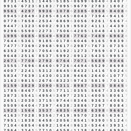
8
7
3
1
4
4
5
1
1
2
1
4
4
5
9
5
1
8
5
4
0
6
9
9
9
6
0
4
0
4
3
4
0
7
7
9
9
1
6
7
6
7
2
3
5
8
1
8
3
2
7
0
9
5
5
9
6
7
9
7
2
7
8
3
2
1
8
0
2
2
9
5
6
1
7
4
2
9
7
7
9
9
3
6
9
1
0
7
8
6
2
3
8
5
4
0
9
6
8
5
8
4
0
8
8
0
9
4
5
9
2
8
4
9
4
3
2
8
5
4
8
1
4
5
9
8
0
4
3
7
7
3
9
4
4
9
4
1
6
7
0
7
7
8
6
7
6
5
8
4
2
5
3
4
7
6
8
6
9
6
3
0
5
6
2
9
2
6
1
7
5
6
6
7
4
9
4
4
7
2
1
3
2
3
5
6
0
0
2
2
9
3
1
9
1
9
5
0
2
2
4
1
1
1
2
4
4
3
9
3
9
2
9
6
6
5
5
9
0
9
2
2
7
3
1
7
5
0
6
6
4
2
0
5
5
1
0
4
8
3
4
1
3
8
2
1
9
9
5
5
0
6
8
5
4
0
5
4
9
4
5
9
2
8
1
7
7
6
2
8
7
4
8
9
8
6
9
6
2
8
7
6
4
4
8
5
3
6
1
7
9
1
8
5
4
0
1
7
8
6
6
0
4
6
1
9
1
6
5
2
9
8
3
9
3
7
4
7
7
5
7
3
6
9
6
2
9
6
8
5
9
6
1
7
8
2
9
8
7
6
7
6
7
3
1
0
7
3
5
8
6
3
5
2
7
3
9
2
3
5
7
0
5
4
9
6
1
9
2
2
1
2
7
3
1
7
9
5
9
5
0
7
1
4
5
9
6
4
8
3
2
5
1
6
7
8
5
3
7
1
5
9
9
2
2
0
9
1
2
3
5
4
3
5
8
9
9
5
3
8
2
6
7
1
8
7
7
0
8
8
2
7
9
2
2
6
7
6
4
1
7
0
7
1
8
5
6
8
9
8
9
0
4
6
1
3
5
5
5
1
7
6
9
6
6
8
4
6
0
6
9
7
2
6
8
4
4
9
4
4
5
5
2
9
2
8
6
9
8
8
4
0
0
7
7
2
2
4
1
5
5
3
1
2
3
8
6
4
5
9
8
4
3
2
5
1
4
1
6
7
5
0
2
4
6
5
8
3
4
7
7
6
3
9
3
1
4
3
0
3
0
1
3
8
2
9
4
6
6
3
2
6
4
0
4
1
0
7
7
5
3
1
6
2
8
9
8
1
5
6
2
6
7
6
4
8
3
2
3
5
9
7
4
3
7
5
8
1
9
1
7
0
1
0
1
0
1
5
9
5
3
8
2
9
2
3
0
9
0
9
5
3
1
1
2
8
9
8
7
6
3
5
2
5
7
0
8
4
5
9
1
7
8
5
4
8
4
6
7
4
7
3
5
0
5
7
7
1
1
2
0
3
5
5
1
5
6
6
7
4
3
3
6
0
6
3
8
7
3
1
5
5
4
1
5
4
9
5
4
9
3
4
9
7
7
2
3
5
1
6
4
0
0
5
5
8
0
6
1
7
2
6
5
1
6
2
0
3
0
3
3
7
1
5
6
9
7
4
4
8
8
3
4
6
1
9
3
6
3
9
4
0
6
5
2
0
5
0
9
9
6
4
0
4
4
7
3
9
7
7
4
6
3
8
2
3
8
8
6
5
7
2
9
7
7
8
0
8
4
3
1
9
2
3
5
1
5
6
4
1
3
5
3
7
1
4
8
3
5
8
4
9
3
8
2
6
3
9
8
8
9
6
6
2
8
4
1
6
3
9
7
0
2
8
1
9
3
5
6
2
7
4
1
9
1
9
5
7
0
7
2
3
8
6
5
6
3
6
1
7
7
9
5
1
6
1
8
3
8
2
6
4
5
8
4
2
0
5
6
2
8
5
4
1
5
9
3
9
0
9
5
1
2
4
6
7
1
0
4
4
6
8
5
4
9
6
6
9
2
2
1
0
4
4
8
9
6
1
3
4
5
3
4
4
8
3
9
3
1
4
7
9
6
4
1
3
3
4
1
5
7
7
1
0
1
4
5
5
8
4
1
1
3
8
2
6
2
6
4
1
6
9
9
0
9