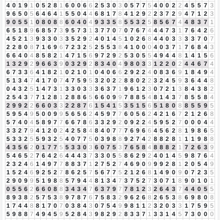
4
0
1
9
1
0
5
2
8
1
6
0
0
6
6
2
5
3
0
3
0
5
7
7
5
4
0
0
2
2
4
5
5
7
3
9
6
5
0
5
6
4
6
4
1
5
5
0
4
4
6
8
1
7
8
4
1
2
9
2
2
3
7
2
9
4
7
1
2
3
9
0
5
5
1
0
8
0
8
8
6
0
4
0
4
9
3
3
5
8
5
5
3
2
5
8
5
6
7
4
4
8
3
7
1
6
5
1
8
9
6
8
5
7
3
9
5
7
3
1
3
7
7
0
7
0
7
6
7
4
4
4
7
3
1
7
6
4
2
6
4
5
2
1
3
9
3
3
0
3
3
5
2
9
2
4
0
1
4
5
1
0
2
6
8
4
4
0
3
3
3
3
7
0
7
2
2
8
0
8
7
1
6
9
6
7
2
3
2
5
2
5
5
3
8
4
1
0
0
0
4
0
3
7
1
7
6
8
4
3
6
6
4
0
4
8
5
8
2
1
4
7
1
5
6
9
7
2
9
2
5
3
0
5
5
4
9
4
4
8
1
4
1
5
6
1
3
2
9
2
9
6
6
3
9
0
3
2
9
2
8
3
4
0
4
9
8
0
3
3
1
2
2
0
2
4
4
6
7
4
6
7
3
3
6
4
1
8
2
1
0
2
1
0
1
0
4
0
6
6
2
9
2
2
4
0
8
3
6
9
1
8
4
9
4
5
1
3
4
7
4
1
7
0
7
4
7
5
9
5
3
2
0
2
2
8
8
0
2
2
3
2
4
5
9
3
6
4
4
8
0
4
3
2
5
1
4
7
3
1
3
3
0
3
3
3
6
3
7
1
9
6
1
2
3
0
7
2
1
3
8
4
3
8
2
2
5
4
3
7
7
1
2
8
1
2
8
8
6
5
6
6
0
9
9
7
8
8
5
4
8
1
4
3
7
8
5
5
8
4
2
9
9
2
2
6
6
0
3
3
2
2
8
7
6
1
5
4
1
5
3
5
1
5
6
5
1
8
0
8
8
5
5
9
5
5
9
5
4
9
5
0
0
9
9
5
6
5
6
2
4
5
9
7
7
6
0
5
6
2
4
2
1
6
7
2
1
2
6
8
5
7
4
0
4
5
8
9
7
7
6
6
7
8
6
3
3
2
9
2
0
9
2
2
4
5
9
5
2
7
0
0
0
4
4
3
3
2
7
9
4
1
2
0
2
4
2
5
8
4
8
4
0
7
7
7
6
9
6
6
4
5
6
2
8
1
9
8
6
5
5
3
3
2
5
5
9
3
2
5
4
0
7
7
5
0
3
9
8
8
9
2
7
4
2
8
8
2
8
1
1
1
9
8
8
4
3
5
6
2
0
1
7
7
5
5
3
3
0
3
6
0
7
5
3
7
6
5
8
4
8
8
8
2
1
7
2
6
3
9
5
4
6
5
2
7
6
4
2
6
4
4
4
3
7
3
3
0
5
5
8
6
2
9
2
4
0
1
4
5
9
8
7
6
4
2
3
2
4
6
1
4
9
7
7
8
8
3
7
1
2
7
5
2
7
4
6
9
0
9
9
9
2
8
1
2
0
5
4
9
1
5
2
4
6
9
2
5
2
7
8
6
2
5
7
5
6
7
7
5
2
1
2
6
8
1
4
9
0
9
0
7
2
3
5
2
9
0
9
9
5
1
9
8
8
5
7
9
4
4
8
1
3
4
7
3
7
5
2
7
3
0
7
1
8
9
0
1
0
1
0
5
5
6
2
6
6
0
8
8
3
4
3
4
7
6
3
7
9
7
7
8
1
2
3
2
6
4
3
7
4
4
0
5
5
8
9
3
8
2
5
7
5
3
8
9
7
8
7
6
7
5
8
3
2
9
6
2
6
8
2
6
5
3
8
6
9
8
0
8
1
7
4
4
8
8
1
7
0
7
0
3
8
4
3
0
7
5
4
9
9
8
1
1
2
3
2
0
3
3
1
7
5
9
5
5
9
8
8
7
4
9
4
5
9
5
2
8
4
3
9
8
2
9
2
8
3
3
7
1
3
3
1
4
5
7
3
0
0
0