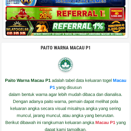
PAITO WARNA MACAU P1
Paito Warna Macau P1
adalah tabel data keluaran togel
Macau
P1
yang disusun
dalam bentuk warna agar lebih mudah dibaca dan dianalisa.
Dengan adanya paito warna, pemain dapat melihat pola
keluaran angka secara visual misalnya angka yang sering
muncul, jarang muncul, atau angka yang berurutan.
Berikut dibawah ini rangkuman keluaran angka
Macau P1
yang
dapat kami tampilkan.