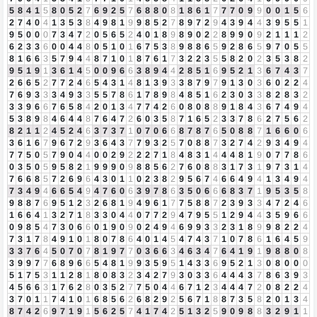
5
8
4
1
5
8
0
5
2
7
6
9
2
5
7
6
8
8
0
8
1
8
6
1
7
7
7
0
9
9
0
0
1
5
6
2
7
4
0
4
1
3
5
3
8
4
9
8
1
9
9
8
5
2
7
8
9
7
2
9
4
3
9
4
4
3
9
5
5
1
9
5
0
0
0
7
3
4
7
2
0
5
6
5
2
4
0
1
8
9
8
9
0
2
2
8
9
9
0
9
2
1
1
1
2
6
2
3
3
6
0
0
4
4
8
0
5
1
0
1
6
7
5
3
8
9
8
8
6
5
9
2
8
6
5
9
7
0
5
5
8
1
6
6
3
5
7
9
4
4
8
7
1
0
1
8
7
6
1
7
3
2
2
3
5
5
8
2
0
2
3
5
3
8
2
9
5
1
9
1
3
6
1
4
5
0
0
9
6
6
3
8
9
4
4
2
8
5
1
6
9
5
2
1
3
6
7
4
3
7
2
6
6
5
2
7
7
2
4
6
5
4
3
1
4
8
1
3
9
3
3
8
7
9
7
9
1
3
0
3
6
0
2
2
4
7
6
9
3
3
3
4
9
3
3
5
5
7
8
6
1
7
8
9
8
4
8
5
1
6
2
3
0
3
3
8
2
8
3
2
3
3
9
6
6
7
6
5
8
4
2
0
1
3
4
7
7
4
2
6
0
8
0
8
8
9
1
8
4
3
6
7
4
9
4
5
3
8
9
8
4
6
4
4
8
7
6
4
7
2
6
0
3
5
8
7
1
6
5
2
3
3
7
8
6
2
7
5
6
2
8
2
1
1
2
4
5
2
4
6
3
7
3
7
1
0
7
0
6
6
8
7
8
7
6
5
0
8
8
7
1
6
6
0
6
3
6
1
6
7
9
6
7
2
9
3
6
4
3
7
7
9
3
2
5
7
0
8
8
7
3
2
7
4
2
9
3
4
9
4
7
7
5
0
5
7
9
0
4
4
0
0
2
9
2
2
2
7
1
8
4
8
3
1
4
4
4
8
1
9
0
7
7
8
6
0
3
5
0
5
9
5
8
2
1
9
9
9
0
9
8
8
5
6
2
7
6
0
8
8
3
1
7
3
1
9
7
3
1
4
7
6
6
8
5
7
2
6
9
6
4
3
0
1
1
0
2
3
8
2
9
5
6
7
4
6
6
4
9
4
1
3
4
9
4
7
3
4
9
4
6
6
5
4
9
4
7
6
0
6
3
9
7
8
6
3
5
0
6
6
6
8
3
7
1
9
5
3
5
8
9
8
8
7
6
9
5
1
2
3
2
6
8
1
9
4
9
6
1
7
7
5
8
8
7
2
3
9
3
3
4
7
2
4
6
1
6
6
4
1
3
2
7
1
8
3
3
0
4
4
0
7
7
2
9
4
7
9
5
5
1
2
9
4
4
3
5
9
6
6
0
9
8
5
4
7
3
0
6
6
0
1
9
0
9
0
2
4
9
4
6
9
9
3
3
2
3
1
8
9
9
8
2
2
4
7
3
1
7
8
4
9
1
0
1
8
0
7
8
6
4
0
1
4
5
4
7
4
3
7
1
0
7
8
6
1
6
4
5
9
3
3
7
6
4
5
0
7
0
7
8
1
9
7
7
0
3
6
6
3
4
6
3
4
7
6
4
1
9
1
9
8
8
0
8
3
9
9
7
7
6
8
9
6
6
5
4
8
1
9
9
3
5
9
5
1
4
3
3
6
9
5
2
1
3
0
8
0
0
0
5
1
7
5
3
1
1
2
8
1
8
0
8
3
2
3
4
2
7
9
3
0
3
3
6
4
4
4
3
7
8
6
3
9
3
4
5
6
6
3
1
7
6
2
8
0
3
5
2
7
7
5
0
4
4
6
7
1
2
3
4
4
4
7
2
0
8
2
2
4
3
7
0
1
1
7
4
1
0
1
6
8
5
6
2
6
8
2
9
2
5
6
7
1
8
8
7
3
5
8
2
0
1
3
4
8
7
4
2
6
9
7
1
9
1
5
6
2
5
7
4
1
7
4
2
5
1
3
2
5
9
0
9
8
8
3
2
9
1
1