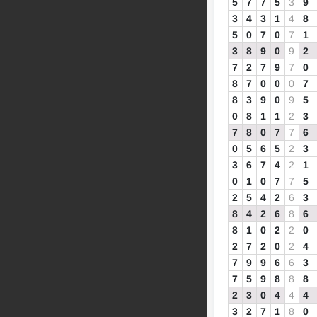
5
7
7
5
3
9
3
4
3
1
4
8
5
0
7
0
7
1
3
8
9
0
9
2
7
2
7
9
7
0
8
7
0
0
0
7
8
3
9
0
9
5
0
8
1
1
2
3
7
8
0
7
7
6
0
5
6
5
2
3
3
6
7
4
2
1
0
1
0
7
7
5
2
5
4
2
6
3
8
4
2
6
8
6
8
1
0
2
2
0
2
7
2
0
2
4
7
9
9
6
6
3
7
5
9
8
8
8
2
3
0
4
4
4
3
2
7
1
8
0