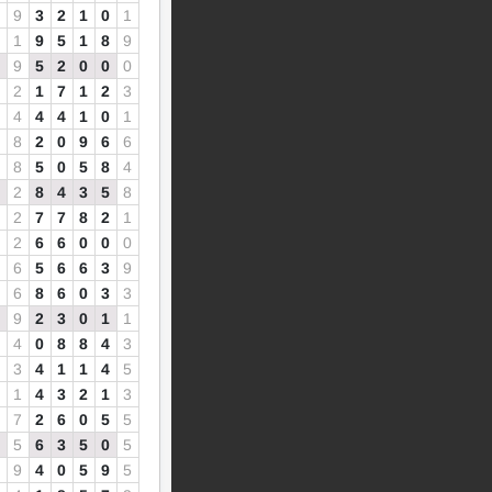
9
3
2
1
0
1
1
9
5
1
8
9
9
5
2
0
0
0
2
1
7
1
2
3
4
4
4
1
0
1
8
2
0
9
6
6
8
5
0
5
8
4
2
8
4
3
5
8
2
7
7
8
2
1
2
6
6
0
0
0
6
5
6
6
3
9
6
8
6
0
3
3
9
2
3
0
1
1
4
0
8
8
4
3
3
4
1
1
4
5
1
4
3
2
1
3
7
2
6
0
5
5
5
6
3
5
0
5
9
4
0
5
9
5