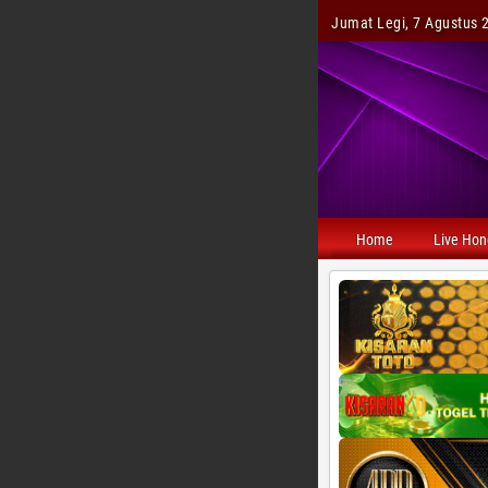
Jumat Legi, 7 Agustus 2
Home
Live Ho