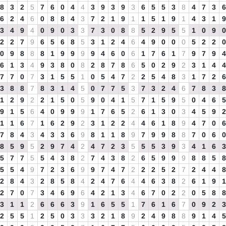
8
3
2
5
7
6
0
4
4
3
9
3
9
3
6
5
5
3
8
4
7
3
6
6
2
4
6
0
8
8
4
3
7
2
1
9
1
1
5
1
9
1
4
3
1
9
3
4
9
4
0
9
0
3
3
7
3
0
8
8
5
2
9
5
5
1
0
9
0
2
2
7
9
6
5
6
8
5
3
1
2
4
6
4
9
0
0
0
5
2
2
0
0
9
8
8
8
1
9
9
9
9
4
6
0
6
1
7
6
1
7
9
7
9
4
6
1
3
4
9
3
8
0
8
2
8
7
8
6
5
0
2
9
2
3
1
4
4
7
7
0
7
3
1
5
5
1
0
5
4
7
2
2
5
4
8
3
1
7
2
6
3
8
8
7
8
3
1
4
5
0
7
7
5
3
7
3
2
4
6
7
8
3
8
1
2
9
2
2
1
5
0
5
9
0
4
1
5
7
1
5
9
5
0
4
6
5
9
1
5
6
4
0
9
9
9
1
7
6
5
2
6
1
3
0
3
4
5
9
2
1
1
6
7
1
6
2
9
2
3
1
2
2
4
4
6
1
8
9
4
7
0
6
7
8
4
3
4
3
3
6
9
8
1
1
8
9
7
9
9
8
8
7
0
6
0
8
5
9
5
2
9
7
4
2
4
7
2
3
5
5
5
3
9
3
4
1
6
3
5
7
7
5
5
4
3
8
2
7
4
3
8
2
6
5
9
9
9
8
8
5
8
5
5
4
9
7
2
3
6
9
9
7
4
7
2
2
2
5
2
7
2
4
4
8
2
8
4
3
2
8
5
8
4
2
4
7
6
4
4
6
3
8
2
6
1
9
1
2
7
0
7
3
4
6
9
6
4
2
1
3
4
6
7
0
2
2
0
5
8
8
3
1
1
2
6
6
6
3
9
1
6
5
5
1
7
6
1
6
7
0
9
2
3
2
5
5
1
2
5
0
3
3
3
2
1
8
9
2
4
9
8
8
9
1
4
5