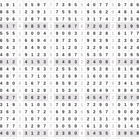
1
9
1
1
9
5
9
7
7
7
3
9
5
5
4
0
7
7
5
0
7
8
6
8
6
5
2
2
3
9
1
1
7
5
5
5
1
9
5
6
2
8
4
8
1
4
2
9
6
6
2
8
7
8
6
5
7
5
1
6
3
1
7
4
2
2
9
3
6
5
1
7
8
9
8
3
8
2
0
4
8
7
6
7
2
0
2
2
9
1
9
5
5
5
5
1
3
0
0
4
4
9
0
0
3
3
0
8
2
8
1
6
1
7
7
6
5
3
8
6
6
9
4
4
8
7
2
5
7
9
8
3
9
3
2
3
6
2
0
4
3
7
8
4
9
0
9
1
1
2
0
2
3
2
9
4
4
0
4
2
4
4
8
7
6
9
1
2
3
5
3
4
8
7
6
5
3
5
7
3
0
3
9
5
0
1
2
3
4
1
5
3
8
0
4
8
3
2
2
4
0
8
8
7
4
2
8
8
4
9
4
5
7
6
3
9
2
5
5
5
1
9
5
2
8
1
8
1
6
8
0
8
7
6
5
7
1
0
1
5
2
6
9
6
1
6
0
8
8
8
2
8
6
4
8
0
8
1
6
7
2
9
8
5
9
2
2
2
2
2
7
9
3
4
1
0
0
4
6
1
0
1
2
9
2
1
5
3
4
7
8
8
4
9
4
9
8
4
3
5
2
7
9
0
6
2
9
2
0
2
8
2
1
4
5
4
7
2
2
0
7
0
3
1
9
1
5
1
0
5
5
7
0
8
2
1
7
2
9
0
9
0
1
9
7
3
6
3
9
7
5
7
2
9
6
9
3
3
6
5
2
5
7
3
9
0
8
2
7
7
4
2
1
0
7
0
7
0
3
0
0
0
2
1
3
1
4
5
9
0
8
8
7
7
5
3
2
9
7
7
5
0
5
8
4
6
1
3
0
3
0
1
4
1
4
6
0
6
3
1
2
3
5
2
3
8
0
8
1
4
5
5
1
3
9
5
8