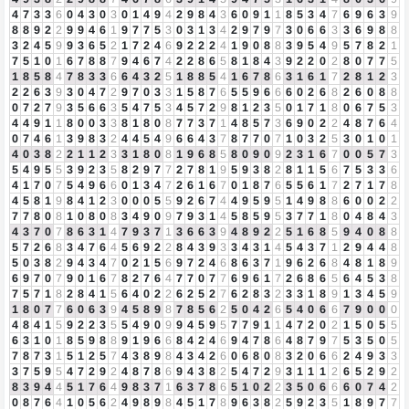
4
7
3
3
6
0
4
3
0
3
0
1
4
9
4
2
9
8
4
3
6
0
9
1
1
8
5
3
4
7
6
9
6
3
9
8
8
9
2
2
9
9
4
6
1
9
7
7
5
3
0
3
1
3
4
2
9
7
9
7
3
0
6
6
3
3
6
9
8
8
3
2
4
5
9
9
3
6
5
2
1
7
2
4
6
9
2
2
2
4
1
9
0
8
8
3
9
5
4
9
5
7
8
2
1
7
5
1
0
1
6
7
8
8
7
9
4
6
7
4
2
2
8
6
5
8
1
8
4
3
9
2
2
0
2
8
0
7
7
5
1
8
5
8
4
7
8
3
3
6
6
4
3
2
5
1
8
8
5
4
1
6
7
8
6
3
1
6
1
7
2
8
1
2
3
2
2
6
3
9
3
0
4
7
2
9
7
0
3
3
1
5
8
7
6
5
5
9
6
6
6
0
2
6
8
2
6
0
8
8
0
7
2
7
9
3
5
6
6
3
5
4
7
5
3
4
5
7
2
9
8
1
2
3
5
0
1
7
1
8
0
6
7
5
3
4
4
9
1
1
8
0
0
3
3
8
1
8
0
8
7
7
3
7
1
4
8
5
7
3
6
9
0
2
2
4
8
7
6
4
0
7
4
6
1
3
9
8
3
2
4
4
5
4
9
6
6
4
3
7
8
7
7
0
7
1
0
3
2
5
3
0
1
0
1
4
0
3
8
2
2
1
1
2
3
3
1
8
0
8
1
9
6
8
5
8
0
9
0
9
2
3
1
6
7
0
0
5
7
3
5
4
9
5
5
3
9
2
3
5
8
2
9
7
7
2
7
8
1
9
5
9
3
8
2
8
1
1
5
6
7
5
3
3
6
4
1
7
0
7
5
4
9
6
6
0
1
3
4
7
2
6
1
6
7
0
1
8
7
6
5
5
6
1
7
2
7
1
7
8
4
5
8
1
9
8
4
1
2
3
0
0
0
5
5
9
2
6
7
4
4
9
5
9
5
1
4
9
8
8
6
0
0
2
2
7
7
8
0
8
1
0
8
0
8
3
4
9
0
9
7
9
3
1
4
5
8
5
9
5
3
7
7
1
8
0
4
8
4
3
4
3
7
0
7
8
6
3
1
4
7
9
3
7
1
3
6
6
3
9
4
8
9
2
2
5
1
6
8
5
9
4
0
8
8
5
7
2
6
8
3
4
7
6
4
5
6
9
2
2
8
4
3
9
3
3
4
3
1
4
5
4
3
7
1
2
9
4
4
8
5
0
3
8
2
9
4
3
4
7
0
2
1
5
6
9
7
2
4
6
8
6
3
7
1
9
6
2
6
8
4
8
1
8
9
6
9
7
0
7
9
0
1
6
7
8
2
7
6
4
7
7
0
7
7
6
9
6
1
7
2
6
8
6
5
6
4
5
3
8
7
5
7
1
8
2
8
4
1
5
6
4
0
2
2
6
2
5
2
7
6
2
8
3
2
3
3
1
8
9
1
3
4
5
9
1
8
0
7
7
6
0
6
3
9
4
5
8
9
8
7
8
5
6
2
5
0
4
2
6
5
4
0
6
6
7
9
0
0
0
4
8
4
1
5
9
2
2
3
5
5
4
9
0
9
9
4
5
9
5
7
7
9
1
1
4
7
2
0
2
1
5
0
5
5
6
3
1
0
1
8
5
9
8
8
9
1
9
6
6
8
4
2
4
6
9
4
7
8
6
4
8
7
9
7
5
3
5
0
5
7
8
7
3
1
5
1
2
5
7
4
3
8
9
8
4
3
4
2
6
0
6
8
0
8
3
2
0
6
6
2
4
9
3
3
3
7
5
9
5
4
7
2
9
2
4
8
7
8
6
9
4
3
8
2
5
4
7
2
9
3
1
1
1
2
6
5
2
9
2
8
3
9
4
4
5
1
7
6
4
9
8
3
7
1
6
3
7
8
6
5
1
0
2
2
3
5
0
6
6
6
0
7
4
2
0
8
7
6
4
1
0
5
6
2
4
9
8
9
8
4
5
1
7
8
9
6
3
8
2
5
9
2
3
5
1
8
9
7
7