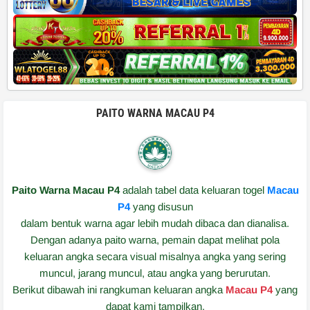
PAITO WARNA MACAU P4
Paito Warna Macau P4
adalah tabel data keluaran togel
Macau
P4
yang disusun
dalam bentuk warna agar lebih mudah dibaca dan dianalisa.
Dengan adanya paito warna, pemain dapat melihat pola
keluaran angka secara visual misalnya angka yang sering
muncul, jarang muncul, atau angka yang berurutan.
Berikut dibawah ini rangkuman keluaran angka
Macau P4
yang
dapat kami tampilkan.