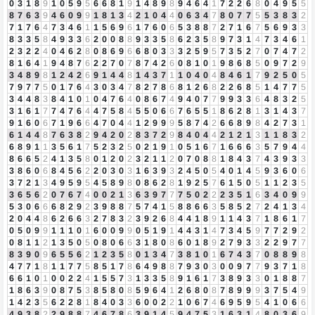
0
3
1
8
9
1
0
5
9
5
6
6
8
1
9
1
4
8
9
8
9
4
6
4
1
7
2
2
6
8
0
4
9
5
5
8
7
6
3
9
4
6
0
9
9
1
8
1
3
4
2
1
0
4
4
0
6
3
4
7
8
0
7
7
5
5
3
8
3
2
7
1
7
6
4
7
3
4
6
1
1
5
6
9
6
1
7
6
0
6
5
3
8
8
7
2
7
1
6
7
5
6
9
3
3
8
3
3
5
8
4
9
3
3
6
2
0
0
8
8
9
3
3
5
8
6
2
3
5
8
9
7
3
1
4
7
3
4
6
1
2
3
2
2
4
0
4
6
2
8
0
8
6
9
6
6
8
0
3
3
3
2
5
9
5
7
3
5
2
7
0
7
4
7
2
8
1
6
4
1
9
4
8
7
6
2
2
7
0
7
8
7
4
2
6
0
8
1
0
1
9
8
6
8
5
0
9
7
2
9
3
4
8
9
8
1
2
4
2
6
9
1
4
4
8
1
4
3
7
1
1
0
4
0
4
8
4
6
1
7
9
2
5
0
5
7
9
7
7
5
0
1
7
6
4
3
0
3
4
7
8
2
7
8
6
8
1
2
6
8
2
2
6
8
5
1
4
7
7
5
3
4
4
8
3
8
4
1
0
1
0
4
7
6
4
0
8
6
7
4
9
4
0
7
7
9
9
3
3
6
4
8
3
2
5
3
1
6
1
7
7
4
7
6
4
4
7
5
8
4
5
5
0
6
6
7
6
5
5
1
8
6
2
8
1
3
1
4
3
7
9
1
6
0
6
7
1
9
6
6
4
7
0
4
4
1
2
9
9
9
5
8
7
4
2
6
6
8
9
8
4
2
7
3
1
6
1
4
4
8
7
6
3
8
2
9
4
2
0
2
8
3
7
2
9
8
4
0
4
4
2
1
2
1
3
1
1
8
3
2
6
8
9
1
1
3
5
6
1
7
5
2
3
2
5
0
2
1
9
1
0
5
1
6
7
1
6
6
6
3
5
7
9
4
4
8
6
6
5
2
4
1
3
5
8
0
1
2
0
2
3
2
1
1
2
0
7
0
8
8
1
8
4
3
7
4
3
9
3
3
3
8
6
0
6
8
4
5
6
2
2
0
3
0
3
1
6
3
9
3
2
4
5
0
5
4
0
1
4
5
9
3
6
0
6
3
7
2
1
3
4
9
5
9
5
4
5
8
9
8
0
8
6
2
8
1
9
2
5
7
6
1
5
0
5
1
1
2
3
5
3
6
5
6
2
0
7
6
7
4
0
0
2
1
3
6
3
9
7
7
7
5
0
2
2
2
3
5
1
6
3
4
0
9
9
5
3
0
6
6
6
8
2
9
2
3
9
8
8
7
5
7
4
1
5
8
8
6
6
3
5
8
5
2
7
2
4
1
3
4
2
0
4
4
8
6
2
6
6
3
2
7
8
3
2
3
9
2
6
8
4
4
1
8
9
1
1
4
3
7
1
8
6
1
7
0
5
0
9
9
1
1
1
0
1
6
0
0
9
9
0
5
1
9
1
4
4
3
1
4
7
3
4
5
9
7
7
2
9
2
0
8
1
1
2
1
3
5
0
5
0
8
0
6
6
3
1
8
0
8
6
0
1
8
9
2
7
9
3
3
2
2
9
7
7
8
3
9
0
9
6
5
5
6
2
1
2
3
5
8
0
1
3
4
7
3
8
1
0
1
6
7
4
3
7
0
8
8
9
8
4
7
7
1
8
1
1
7
7
5
8
5
1
7
8
6
4
9
8
8
7
9
3
0
3
0
0
9
7
7
9
3
7
1
8
6
6
1
0
1
0
0
2
2
4
1
5
5
7
3
1
3
3
5
8
9
1
6
1
7
3
8
9
3
3
0
1
8
8
7
1
8
6
3
9
0
8
7
5
3
8
5
8
0
8
5
9
6
4
1
2
6
8
0
8
7
8
9
9
9
3
7
5
4
9
1
4
2
3
5
6
2
2
8
1
8
4
0
3
3
6
0
0
2
2
1
0
6
7
4
6
9
5
9
5
4
1
0
6
6
4
9
3
8
2
2
9
8
8
7
4
6
7
8
6
3
9
1
4
5
9
4
7
5
3
1
6
3
1
4
8
0
3
6
9