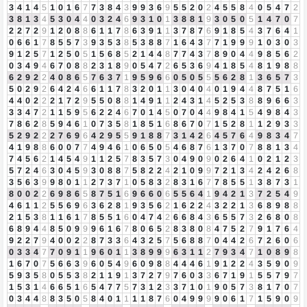
3
4
1
4
5
1
0
1
6
7
7
3
8
4
3
9
9
3
6
9
5
5
2
0
2
4
5
5
8
4
0
5
4
7
2
3
8
1
3
4
5
3
0
4
4
0
3
2
4
6
9
3
1
0
1
3
8
8
1
9
3
0
5
0
5
1
4
7
0
7
2
2
7
2
9
1
2
0
8
8
6
1
1
7
8
6
3
9
1
1
3
7
8
7
6
9
1
8
5
4
3
7
6
4
1
0
6
6
1
7
8
5
5
7
3
9
3
5
3
8
5
3
8
8
7
1
6
4
3
7
7
1
9
9
9
1
0
3
0
3
9
1
2
5
7
1
2
5
0
5
1
5
6
8
5
2
1
4
4
8
7
7
4
3
7
8
9
0
4
4
9
8
5
6
2
0
3
4
9
4
6
7
0
8
8
2
3
1
8
9
0
5
4
7
2
6
5
3
6
9
4
1
8
5
4
8
1
9
8
8
6
2
9
2
2
4
0
8
6
5
7
6
3
7
1
9
5
9
6
6
0
5
0
5
5
5
6
2
8
1
3
6
5
7
3
5
0
2
9
2
6
4
2
4
6
6
1
1
7
8
3
2
0
1
1
3
0
4
0
4
0
1
9
4
4
8
7
5
1
6
4
4
0
2
2
2
1
7
2
9
5
5
0
8
8
1
4
9
1
1
2
4
3
1
4
5
2
5
3
8
8
9
6
6
3
3
3
4
7
2
1
1
5
9
5
6
2
2
4
6
7
0
1
4
5
0
7
0
4
4
9
8
4
1
5
4
9
8
4
3
7
8
6
2
8
5
9
4
6
1
0
7
3
5
8
1
8
5
1
6
8
6
7
0
7
1
5
2
8
1
1
2
9
3
3
5
2
9
2
2
2
7
6
9
6
4
2
9
5
5
9
1
8
8
7
3
1
4
2
6
4
5
7
6
4
9
8
3
4
7
4
1
9
8
8
6
0
0
7
7
4
9
4
6
1
0
6
5
0
5
4
6
8
7
6
1
3
7
0
7
8
8
1
3
4
7
4
5
6
2
1
4
5
4
9
1
1
2
5
7
8
3
5
7
3
0
4
9
0
9
0
2
6
4
1
0
2
1
2
3
5
7
2
4
6
3
0
4
5
9
3
0
8
8
7
5
8
2
2
4
2
1
0
9
9
7
2
1
3
4
2
4
2
6
8
3
5
6
3
9
9
8
0
1
1
2
7
3
7
1
0
5
8
3
2
8
3
1
6
7
7
8
5
5
1
3
8
7
3
1
8
0
0
2
2
6
9
8
6
5
8
7
5
1
6
9
6
6
0
6
5
5
6
4
1
9
4
2
1
3
7
2
5
4
9
4
6
1
1
2
5
5
6
9
6
3
6
2
8
1
9
3
5
6
2
1
6
2
2
4
3
2
2
1
3
6
8
9
8
8
2
1
5
3
8
1
1
6
1
7
8
5
5
1
6
0
4
7
4
2
6
6
8
4
3
6
5
5
7
3
2
6
8
0
8
6
8
9
4
4
8
5
0
9
9
9
6
1
6
7
8
0
6
5
2
8
3
8
0
8
4
7
5
2
7
9
1
7
6
4
9
2
2
7
9
4
0
0
2
2
8
7
3
3
6
4
3
2
5
7
5
6
8
8
7
0
4
4
2
6
7
2
6
0
6
0
3
3
4
7
7
0
9
1
1
9
6
0
1
1
3
8
9
9
9
6
3
1
1
2
7
9
3
4
7
1
0
8
9
8
1
6
7
0
7
5
6
6
3
9
6
0
5
4
9
6
0
9
8
8
4
4
4
6
1
9
1
2
2
4
3
5
9
0
9
5
9
3
5
8
0
5
5
3
8
2
1
1
9
1
3
7
2
7
9
7
6
0
3
3
6
7
1
9
1
5
5
7
9
7
1
5
3
1
4
6
6
5
1
6
5
4
7
7
5
7
3
1
2
3
3
7
1
0
1
9
0
5
7
3
8
1
7
0
7
0
3
4
4
8
8
3
5
0
5
8
4
0
1
1
1
1
8
7
6
0
4
9
9
9
9
0
6
1
7
1
5
9
0
9