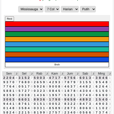
Rest
Brsh
Sen
ᴊ
Sel
ᴊ
Rab
ᴊ
Kam
ᴊ
Jum
ᴊ
Sab
ᴊ
Ming
ᴊ
2
2
0
4
4
3
1
5
2
7
5
0
0
3
3
4
7
1
7
8
6
7
5
6
2
6
0
1
3
4
3
8
4
6
1
9
3
7
0
7
7
6
8
0
8
2
6
5
9
5
4
2
9
3
3
7
8
7
9
7
3
1
5
5
1
9
5
4
8
3
7
7
6
4
1
0
5
1
7
8
5
9
2
6
8
9
0
0
8
8
4
6
3
7
1
4
4
8
2
1
6
2
6
4
1
5
8
8
1
9
5
7
2
7
9
0
3
2
3
5
0
8
4
5
9
1
8
7
8
6
4
3
0
4
4
5
1
5
0
5
8
3
5
9
5
2
0
3
8
2
1
4
3
6
9
1
9
5
7
3
5
3
2
1
3
3
7
4
0
4
9
6
9
0
9
3
0
6
3
9
6
6
0
1
1
8
9
3
6
9
1
7
9
0
9
9
6
5
8
4
4
8
9
2
2
1
5
4
0
4
9
4
4
1
5
8
7
6
1
7
0
1
5
1
6
0
0
5
2
7
8
3
2
2
4
8
4
7
3
1
4
9
0
3
3
0
1
4
8
3
3
5
8
4
3
0
3
3
1
4
8
5
8
9
8
2
8
7
3
1
8
0
6
0
6
1
1
0
2
2
5
8
2
4
6
2
2
1
5
6
8
1
9
9
9
2
7
5
7
3
2
3
4
0
4
0
5
6
6
3
7
3
7
4
2