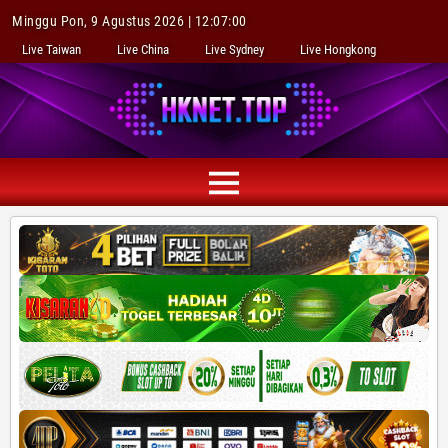
Minggu Pon, 9 Agustus 2026 | 12:07:01
Live Taiwan
Live China
Live Sydney
Live Hongkong