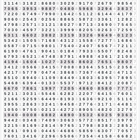
3
1
1
4
5
3
1
8
2
1
8
6
8
0
8
3
0
2
9
2
9
1
7
0
7
2
6
7
9
7
9
8
5
4
9
7
0
6
5
2
3
9
5
3
8
9
8
8
7
6
0
4
8
0
8
5
9
6
8
5
3
2
9
4
4
3
8
3
7
1
7
2
2
0
2
6
7
4
9
4
7
9
9
0
9
1
6
4
2
6
5
1
1
2
3
6
1
4
4
8
4
1
7
9
7
9
0
6
0
6
2
5
4
3
7
0
2
5
6
2
8
8
6
5
2
5
8
7
2
9
3
3
6
1
7
1
2
8
2
1
4
7
9
8
8
2
5
7
1
8
3
1
2
1
3
8
0
2
7
9
8
7
1
3
4
3
6
9
0
9
7
5
4
5
9
7
0
3
0
3
4
5
9
7
7
3
2
2
1
3
3
9
9
9
9
8
2
0
5
5
0
2
6
3
9
7
2
5
9
5
6
3
1
1
2
6
6
0
2
2
3
8
8
2
1
3
3
1
9
1
3
3
2
6
8
9
6
4
9
4
0
1
2
3
5
5
3
4
2
6
1
5
0
5
5
7
1
6
8
5
4
3
1
2
3
1
5
5
8
4
7
2
7
7
5
1
6
8
6
5
0
5
8
7
6
0
7
1
5
6
9
8
0
1
1
7
5
4
0
4
2
4
0
7
7
6
5
6
7
4
7
2
1
1
2
6
1
9
0
9
4
7
6
1
7
9
0
4
1
5
0
1
8
4
3
7
9
3
3
6
5
5
0
7
7
8
2
4
8
3
6
7
9
3
3
6
5
2
1
3
4
7
4
8
3
8
7
9
1
1
4
9
8
8
7
4
3
6
1
7
2
1
0
8
8
4
1
9
4
4
1
6
0
4
4
1
0
2
7
9
3
2
5
6
2
8
6
0
2
2
7
6
5
1
6
9
8
0
7
7
3
4
1
2
3
0
5
6
6
3
3
4
1
5
6
7
0
0
8
8
8
3
6
4
1
5
5
1
5
6
2
3
5
8
4
4
2
1
7
8
5
7
7
9
7
0
4
7
4
2
3
8
6
8
5
7
3
6
7
4
4
8
4
2
6
4
7
1
3
4
8
5
1
0
1
8
9
4
0
4
1
1
0
9
9
8
4
4
9
4
1
8
0
3
3
6
3
9
5
5
7
8
9
5
5
5
4
6
8
5
6
3
9
4
4
0
1
3
3
6
5
5
3
7
1
9
7
1
2
3
8
4
1
2
3
2
0
8
7
6
6
6
7
0
7
7
8
6
1
7
1
9
9
7
7
7
2
0
5
5
4
8
6
0
6
8
5
8
0
8
7
7
7
1
8
5
2
1
1
2
3
0
3
1
4
5
5
4
6
1
6
2
8
2
1
2
2
0
7
7
6
4
1
5
6
7
6
0
1
1
2
1
6
6
3
5
2
5
9
5
6
4
4
9
4
8
1
9
3
3
1
6
3
6
9
9
2
1
0
1
5
1
1
6
7
3
9
5
5
1
2
8
6
3
9
3
2
4
1
5
9
4
5
8
4
2
7
7
6
4
3
1
7
1
8
4
4
8
1
9
1
0
5
0
5
9
7
5
0
5
0
2
1
3
4
4
2
7
2
9
8
9
0
5
5
4
8
2
0
2
3
2
7
9
7
1
9
4
0
4
0
0
0
8
8
6
8
8
2
1
4
8
9
0
9
3
5
3
2
5
6
0
2
5
7
9
3
6
3
9
9
4
4
2
6
0
3
4
8
3
7
4
0
9
9
3
0
6
3
9
5
7
7
2
9
8
5
1
7
8
3
9
7
9
7
3
2
1
5
6
8
1
6
9
6
2
8
1
4
5
9
7
6
5
2
1
7
9
8
8
8
3
8
3
2
2
8
5
2
7
6
2
6
1
7
0
9
1
0
1
0
4
4
5
9
4
6
8
6
5
5
8
5
9
5
6
3
0
7
7
7
0
5
7
3
7
6
0
1
1
3
4
1
6
7
2
2
9
6
6
5
5
0
6
6
7
3
5
4
9
4
1
5
8
4
6
6
8
2
1