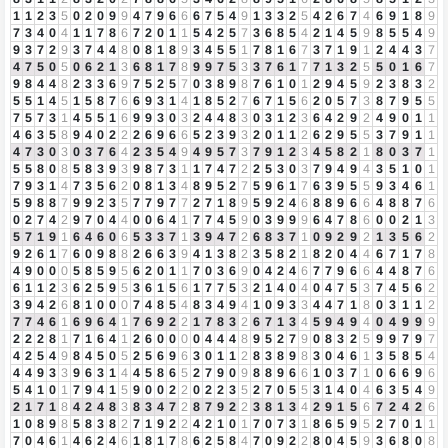
1
1
2
3
5
0
2
0
9
9
4
7
9
6
6
6
7
5
4
9
1
3
3
2
5
4
2
6
7
4
6
9
1
8
9
7
3
4
0
4
1
1
7
8
6
7
2
0
1
1
5
4
2
5
7
3
6
8
5
4
2
1
4
5
9
8
5
5
4
9
9
3
7
2
9
3
7
4
4
8
0
8
1
8
9
3
4
5
5
1
7
8
1
6
7
3
7
1
9
1
2
4
4
3
7
4
7
5
0
5
0
6
2
1
3
6
8
1
7
8
9
9
7
5
3
3
7
6
1
7
7
1
3
2
5
5
0
1
6
7
9
8
4
4
8
2
3
3
6
9
7
5
2
5
7
0
3
8
9
8
7
6
1
0
1
2
9
4
5
9
2
3
8
3
2
5
5
1
4
5
1
5
8
7
6
6
9
3
1
4
1
8
5
2
7
6
7
1
5
6
2
0
5
7
3
8
7
9
5
5
7
5
7
3
1
4
5
5
1
6
9
9
3
0
3
2
4
4
8
3
0
3
1
2
3
6
4
2
9
2
4
9
0
1
1
4
6
3
5
8
9
4
0
2
2
2
6
9
6
6
5
2
3
9
3
2
0
1
1
2
6
2
9
5
5
3
7
9
1
1
4
7
3
0
3
0
3
7
6
4
2
3
5
4
9
4
9
5
7
3
7
9
1
2
3
4
5
8
2
1
8
0
3
7
1
5
5
8
0
8
5
8
3
9
3
9
8
7
3
1
1
7
4
7
2
2
5
3
0
3
7
9
4
9
4
3
5
1
0
1
7
9
3
1
4
7
3
5
6
2
0
8
1
3
4
8
9
5
2
7
5
9
6
1
7
6
3
9
5
5
9
3
4
6
1
5
9
8
8
7
9
9
2
3
5
7
7
9
7
7
2
7
1
8
9
5
9
2
4
6
8
8
9
6
6
4
8
8
7
6
0
2
7
4
2
9
7
0
4
4
0
0
6
4
1
7
7
4
5
9
0
3
9
9
9
6
4
7
8
6
0
0
2
1
3
5
7
1
9
1
6
4
6
0
6
5
3
3
7
1
3
9
4
7
2
6
8
3
7
1
0
9
2
9
2
1
3
5
6
2
9
2
6
1
7
6
0
9
8
8
2
6
6
3
9
4
1
3
8
2
3
5
8
2
1
8
2
0
4
4
6
7
1
7
8
4
9
0
0
0
5
8
5
9
5
6
2
0
1
1
7
0
3
6
9
0
4
2
4
6
7
7
9
6
6
4
4
8
7
6
6
1
1
2
3
6
2
5
9
5
3
6
1
5
6
1
7
7
5
3
2
1
4
0
4
0
4
7
5
3
7
4
5
6
2
3
9
4
2
6
8
1
0
0
0
7
4
8
5
4
8
3
4
9
4
1
0
9
3
3
4
4
7
1
8
0
3
1
1
2
7
7
4
6
1
6
9
6
4
1
7
6
9
2
2
1
7
8
3
2
6
7
1
3
4
5
9
4
9
4
0
4
9
9
9
2
2
2
8
1
7
1
6
4
1
2
6
0
0
0
0
4
4
4
8
9
5
2
7
9
0
8
3
2
5
9
9
7
9
7
4
2
5
4
9
8
4
5
0
5
2
5
6
9
6
3
0
1
1
2
8
3
8
9
8
3
0
4
6
1
3
5
8
5
4
4
4
9
3
3
9
6
3
1
4
4
5
8
6
5
2
7
9
0
9
8
8
9
6
6
1
0
3
7
1
0
6
6
9
6
5
4
1
0
1
7
9
4
1
5
9
0
0
2
2
0
2
2
3
5
2
7
0
5
5
3
1
4
0
4
6
3
5
4
9
2
1
7
1
8
4
2
4
8
3
8
3
4
7
2
8
7
9
2
2
3
8
1
3
4
2
9
1
5
6
7
2
4
2
6
1
0
8
9
8
5
8
3
8
2
7
1
9
2
2
4
2
1
0
1
7
0
7
3
1
8
6
5
9
5
2
7
0
1
1
7
0
4
6
1
4
6
2
4
6
1
8
1
7
8
6
2
5
8
4
7
0
9
2
2
8
0
4
5
9
3
6
8
0
8