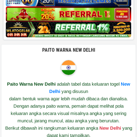
PAITO WARNA NEW DELHI
Paito Warna New Delhi
adalah tabel data keluaran togel
New
Delhi
yang disusun
dalam bentuk warna agar lebih mudah dibaca dan dianalisa.
Dengan adanya paito warna, pemain dapat melihat pola
keluaran angka secara visual misalnya angka yang sering
muncul, jarang muncul, atau angka yang berurutan.
Berikut dibawah ini rangkuman keluaran angka
New Delhi
yang
dapat kami tampilkan.