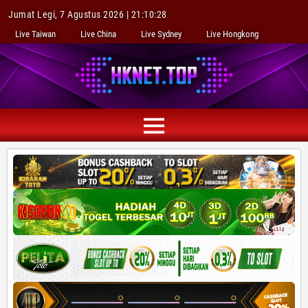
Jumat Legi, 7 Agustus 2026 | 21:10:29
Live Taiwan
Live China
Live Sydney
Live Hongkong