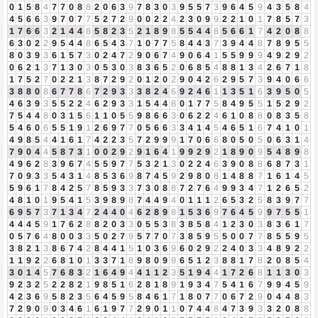
0
1
5
8
4
7
7
0
8
8
2
0
6
3
9
7
8
3
0
3
9
5
5
7
3
9
6
4
5
9
4
3
5
8
4
4
5
6
6
3
9
7
0
7
7
5
2
7
2
9
0
0
2
2
4
2
3
0
9
9
2
2
1
0
1
7
8
5
7
3
1
7
6
6
3
2
1
4
4
8
5
8
2
3
5
2
1
8
9
8
5
5
4
4
8
5
6
6
1
7
4
2
0
8
8
6
3
0
2
2
9
5
4
4
8
6
5
4
3
7
1
0
7
7
5
8
4
4
3
7
3
9
4
4
8
7
8
9
5
5
8
0
3
9
3
6
1
5
7
3
0
2
4
7
2
9
0
6
7
4
9
0
6
4
1
5
5
9
9
9
4
9
2
9
2
0
6
2
1
3
7
1
3
0
3
0
5
3
0
3
8
3
6
5
2
0
6
8
5
4
8
8
1
3
4
2
6
7
1
8
1
7
5
2
7
0
2
2
1
3
8
7
2
9
2
0
1
2
0
2
9
0
4
2
6
2
9
5
7
3
9
4
0
6
6
3
8
8
0
8
6
7
7
8
6
7
2
9
3
3
3
8
2
4
6
9
2
4
6
1
1
3
5
1
6
3
9
5
0
5
4
6
3
9
3
5
5
2
2
4
6
2
9
3
3
1
5
4
4
8
0
1
7
7
5
8
4
9
5
5
1
5
2
9
2
7
5
4
4
8
0
3
1
5
6
1
1
0
5
5
9
8
6
6
3
0
6
2
2
4
6
1
0
8
8
0
8
3
5
8
5
4
6
0
6
5
5
1
9
1
2
6
9
7
7
0
5
6
6
3
3
4
1
4
5
4
6
5
1
6
7
4
1
0
1
4
9
8
5
4
4
1
6
1
7
4
2
2
3
5
7
2
9
9
9
1
7
0
6
6
8
0
5
0
5
0
6
3
1
4
7
9
0
4
4
5
8
7
3
1
0
0
2
9
2
9
1
6
4
1
9
9
2
9
2
1
8
9
0
9
5
4
8
9
8
4
9
6
2
8
3
9
6
7
4
5
5
9
7
7
5
3
2
1
3
0
2
2
4
6
3
9
0
8
8
6
8
7
3
1
7
0
9
3
3
5
4
3
1
4
8
5
3
6
9
8
7
4
5
9
2
9
8
0
8
1
4
8
8
7
1
6
1
4
5
5
9
6
1
7
8
4
2
5
7
8
5
9
3
3
7
3
0
8
8
7
2
7
6
4
9
9
3
4
7
1
2
6
5
2
4
8
1
0
1
9
5
4
1
5
3
9
8
9
8
7
4
4
9
4
0
1
1
1
2
6
5
3
2
5
8
3
9
7
7
6
9
5
7
3
7
1
3
4
7
2
4
4
0
4
6
2
8
9
8
1
5
3
6
9
7
6
4
5
9
9
7
5
5
1
4
4
4
5
9
1
7
6
2
8
8
2
0
3
3
0
5
5
3
8
3
8
5
8
4
1
2
3
0
3
8
3
6
1
7
0
5
7
6
4
8
0
0
3
3
5
0
2
7
9
5
7
7
0
7
3
8
5
9
5
5
0
0
7
7
8
5
5
9
5
3
8
2
1
3
8
6
7
4
2
8
4
4
1
5
1
0
3
6
9
6
0
2
9
2
2
4
0
3
3
4
8
9
2
2
1
1
9
2
2
6
8
1
0
1
3
3
7
1
8
9
8
0
9
9
6
5
1
2
3
8
8
1
7
8
2
0
8
5
4
3
0
1
4
5
7
6
8
3
2
1
6
4
9
4
4
1
1
2
3
5
1
9
4
4
1
7
2
6
8
1
1
3
0
3
9
2
3
2
5
2
2
8
2
1
9
8
5
1
6
2
8
1
8
9
1
9
3
4
7
5
4
1
6
7
9
9
4
5
9
4
2
3
6
9
5
8
2
3
5
6
4
5
9
5
8
4
6
1
7
1
8
0
7
7
0
6
7
2
9
0
4
4
8
3
7
2
9
0
9
0
3
4
6
1
6
1
9
7
7
2
9
0
1
1
0
7
4
4
8
4
7
3
9
3
3
2
0
8
8