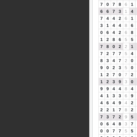
7
0
7
8
6
1
6
6
7
3
1
4
7
4
4
2
6
1
3
1
4
4
8
6
0
6
4
2
6
8
1
2
8
6
5
5
7
8
0
2
2
1
7
2
7
7
5
4
8
3
4
7
2
0
9
0
2
3
5
0
1
2
7
0
7
2
1
2
3
9
3
0
9
9
4
4
8
4
4
1
3
3
6
9
4
6
4
9
4
2
2
2
1
7
8
2
7
3
7
2
9
5
0
6
4
8
3
7
0
0
7
7
5
5