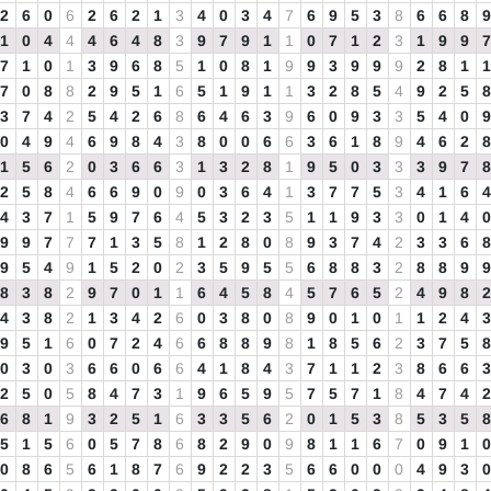
2
6
0
6
2
6
2
1
3
4
0
3
4
7
6
9
5
3
8
6
6
8
9
1
0
4
4
4
6
4
8
3
9
7
9
1
1
0
7
1
2
3
1
9
9
7
7
1
0
1
3
9
6
8
5
1
0
8
1
9
9
3
9
9
9
2
8
1
1
7
0
8
8
2
9
5
1
6
5
1
9
1
1
3
2
8
5
4
9
2
5
8
3
7
4
2
5
4
2
6
8
6
4
6
3
9
6
0
9
3
3
5
4
0
9
0
4
9
4
6
9
8
4
3
8
0
0
6
6
3
6
1
8
9
4
6
2
8
1
5
6
2
0
3
6
6
3
1
3
2
8
1
9
5
0
3
3
3
9
7
8
2
5
8
4
6
6
9
0
9
0
3
6
4
1
3
7
7
5
3
4
1
6
4
4
3
7
1
5
9
7
6
4
5
3
2
3
5
1
1
9
3
3
0
1
4
0
9
9
7
7
7
1
3
5
8
1
2
8
0
8
9
3
7
4
2
3
3
6
8
9
5
4
9
1
5
2
0
2
3
5
9
5
5
6
8
8
3
2
8
8
9
9
8
3
8
2
9
7
0
1
1
6
4
5
8
4
5
7
6
5
2
4
9
8
2
4
3
8
2
1
3
4
2
6
0
3
8
0
8
9
0
1
0
1
1
2
4
3
9
5
1
6
0
7
2
4
6
6
8
8
9
8
1
8
5
6
2
3
7
5
8
0
3
0
3
6
6
0
6
6
4
1
8
4
3
7
1
1
2
3
8
6
6
3
2
5
0
5
8
4
7
3
1
9
6
5
9
5
7
5
7
1
8
4
7
4
2
6
8
1
9
3
2
5
1
6
3
3
5
6
2
0
1
5
3
8
5
3
5
8
5
1
5
6
0
5
7
8
6
8
2
9
0
9
8
1
1
6
7
0
9
1
0
0
8
6
5
6
1
8
7
6
9
2
2
3
5
6
6
0
0
0
4
9
3
0