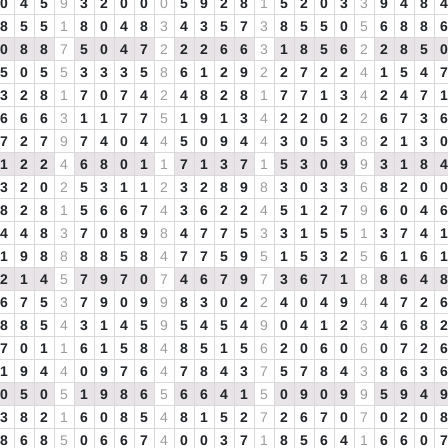
0
4
5
9
3
2
0
0
0
5
9
2
8
1
5
2
0
3
3
9
4
8
4
8
5
5
1
8
0
4
8
3
4
3
5
7
3
8
5
5
0
5
6
8
8
6
0
8
8
7
5
0
4
7
2
2
2
6
6
3
1
8
5
6
2
2
8
5
0
5
0
5
5
3
3
3
5
8
6
1
2
9
2
2
7
2
2
4
1
5
4
7
3
2
8
1
7
0
7
4
2
4
8
2
8
1
7
7
1
3
4
2
4
7
1
6
6
6
3
1
1
7
7
5
1
9
1
3
4
2
2
0
2
2
6
7
3
6
7
2
7
9
7
4
0
4
4
5
0
9
4
4
3
0
5
3
8
2
1
3
0
1
2
2
4
6
8
0
1
1
7
1
3
7
1
5
3
0
9
9
3
1
8
4
3
2
0
2
5
3
1
1
2
3
2
8
9
8
3
0
3
3
6
8
2
0
0
8
2
8
1
5
6
6
7
4
3
6
2
2
4
5
1
2
7
9
6
0
4
6
4
4
8
3
7
0
8
9
8
4
7
7
5
3
3
1
5
5
1
3
7
4
1
1
9
8
8
8
8
5
8
4
7
7
5
9
5
1
5
3
2
5
6
1
6
1
2
1
4
5
7
9
7
0
7
4
6
7
9
7
3
6
7
1
8
8
6
4
8
6
7
5
3
7
9
0
9
9
8
3
0
2
2
4
0
4
9
4
4
7
2
6
8
8
5
4
3
1
4
5
9
5
4
5
4
9
0
4
1
2
3
4
6
8
2
7
0
1
1
6
1
5
8
4
8
5
1
5
6
2
0
6
0
6
0
7
2
6
1
9
4
4
0
9
7
6
4
7
8
4
3
7
5
7
8
4
3
8
6
3
6
0
5
0
5
1
9
8
6
5
6
6
4
1
5
0
9
0
9
9
5
9
4
9
3
8
2
1
6
0
8
5
4
8
1
5
2
7
2
6
7
0
7
0
2
0
8
8
6
8
5
0
6
6
7
4
0
0
3
7
1
8
5
6
4
1
6
6
0
7