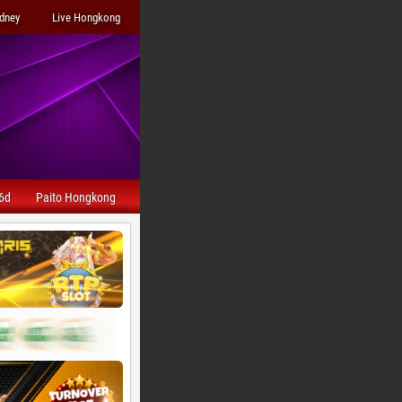
ydney
Live Hongkong
6d
Paito Hongkong