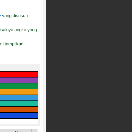
y
yang disusun
misalnya angka yang
i tampilkan.