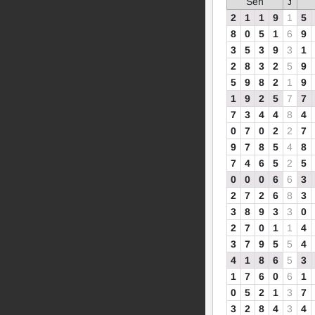
Sen
ᴊ
2
1
1
9
1
5
8
0
5
1
6
9
3
5
3
9
3
1
2
8
3
2
5
9
5
9
8
2
1
9
1
9
2
5
7
7
7
3
4
4
8
4
0
7
0
2
2
7
9
7
8
5
4
8
7
4
6
5
2
5
0
0
0
6
6
3
2
7
2
6
8
3
3
8
9
3
3
0
2
7
0
1
1
4
3
7
9
5
5
4
4
1
8
6
5
3
1
7
6
0
6
1
0
5
2
1
3
7
3
2
8
4
3
4