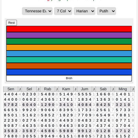
Rest
Brsh
Sen
ᴊ
Sel
ᴊ
Rab
ᴊ
Kam
ᴊ
Jum
ᴊ
Sab
ᴊ
Ming
ᴊ
4
4
0
4
4
0
2
3
0
3
5
4
8
0
8
5
1
4
9
4
5
5
5
5
1
1
6
6
0
6
1
4
0
1
1
4
4
0
0
0
0
6
0
2
2
4
3
6
5
2
1
7
6
1
7
1
8
3
4
7
1
3
6
3
9
0
1
4
1
5
5
7
8
2
1
6
0
4
0
4
1
2
9
0
9
3
4
1
0
1
4
0
8
4
3
8
4
2
5
7
3
2
1
0
1
6
6
5
5
1
9
9
2
0
2
9
0
6
6
3
8
3
9
5
5
1
7
3
3
6
2
5
6
1
7
5
7
3
3
6
8
5
0
1
1
5
1
6
2
8
5
8
5
2
7
1
8
2
9
2
7
7
0
9
9
6
5
4
9
4
7
8
8
1
9
2
2
3
0
3
0
2
7
6
4
4
8
3
0
3
4
4
9
3
3
0
4
8
3
2
2
8
2
6
8
0
7
7
1
8
9
0
8
7
6
4
6
3
5
8
0
4
5
0
5
9
4
6
3
9
8
0
2
5
7
4
3
7
4
2
3
7
0
4
4
3
5
8
3
2
3
5
8
7
6
4
5
8
6
5
5
9
8
8
7
9
9
1
2
3
0
1
2
8
1
3
7
1
2
3
7
6
8
0
8
3
0
5
5
1
9
9
4
9
4
6
1
5
1
6
8
8
0
5
5
7
2
1
5
6
6
1
5
2
7