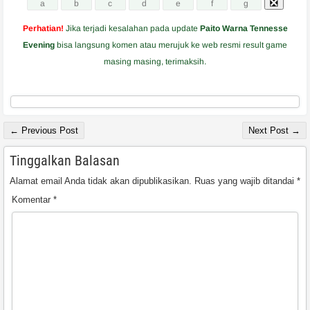
Perhatian!
Jika terjadi kesalahan pada update
Paito Warna Tennesse
Evening
bisa langsung komen atau merujuk ke web resmi result game
masing masing, terimaksih.
← Previous Post
Next Post →
Tinggalkan Balasan
Alamat email Anda tidak akan dipublikasikan.
Ruas yang wajib ditandai
*
Komentar
*