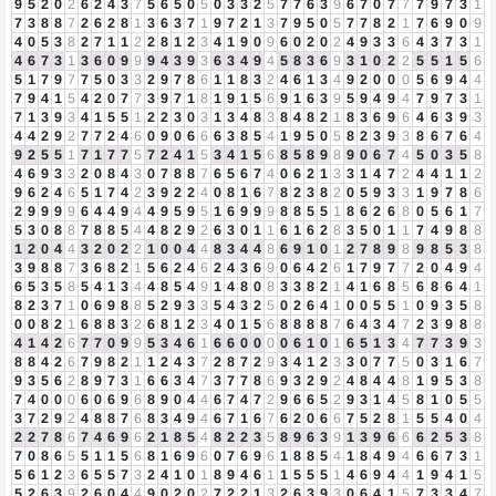
9
5
2
0
2
6
2
4
3
7
5
6
5
0
5
0
3
3
2
5
7
7
6
3
9
6
7
0
7
7
7
9
7
3
1
7
3
8
8
7
2
6
2
8
1
3
6
3
7
1
9
7
2
1
3
7
9
5
0
5
7
7
8
2
1
7
6
9
0
9
4
0
5
3
8
2
7
1
1
2
2
8
1
2
3
4
1
9
0
9
6
0
2
0
2
4
9
3
3
6
4
3
7
3
1
4
6
7
3
1
3
6
0
9
9
9
4
3
9
3
6
3
4
9
4
5
8
3
6
9
3
1
0
2
2
5
5
1
5
6
5
1
7
9
7
7
5
0
3
3
2
9
7
8
6
1
1
8
3
2
4
6
1
3
4
9
2
0
0
0
5
6
9
4
4
7
9
4
1
5
4
2
0
7
7
3
9
7
1
8
1
9
1
5
6
9
1
6
3
9
5
9
4
9
4
7
9
7
3
1
7
1
3
9
3
4
1
5
5
1
2
2
3
0
3
1
3
4
8
3
8
4
8
2
1
8
3
6
9
6
4
6
3
9
3
4
4
2
9
2
7
7
2
4
6
0
9
0
6
6
6
3
8
5
4
1
9
5
0
5
8
2
3
9
3
8
6
7
6
4
9
2
5
5
1
7
1
7
7
5
7
2
4
1
5
3
4
1
5
6
8
5
8
9
8
9
0
6
7
4
5
0
3
5
8
4
6
9
3
3
2
0
8
4
3
0
7
8
8
7
6
5
6
7
4
0
6
2
1
3
3
1
4
7
2
4
4
1
1
2
9
6
2
4
6
5
1
7
4
2
3
9
2
2
4
0
8
1
6
7
8
2
3
8
2
0
5
9
3
3
1
9
7
8
6
2
9
9
9
9
6
4
4
9
4
4
9
5
9
5
1
6
9
9
9
8
8
5
5
1
8
6
2
6
8
0
5
6
1
7
5
3
0
8
8
7
8
8
5
4
4
8
2
9
2
6
3
0
1
1
6
1
6
2
8
3
5
0
1
1
7
4
9
8
8
1
2
0
4
4
3
2
0
2
2
1
0
0
4
4
8
3
4
4
8
6
9
1
0
1
2
7
8
9
8
9
8
5
3
8
3
9
8
8
7
3
6
8
2
1
5
6
2
4
6
2
4
3
6
9
0
6
4
2
6
1
7
9
7
7
2
0
4
9
4
6
5
3
5
8
5
4
1
3
4
4
8
5
4
9
1
4
8
0
8
3
3
8
2
1
4
1
6
8
5
6
8
6
4
1
8
2
3
7
1
0
6
9
8
8
5
2
9
3
3
5
4
3
2
5
0
2
6
4
1
0
0
5
5
1
0
9
3
5
8
0
0
8
2
1
6
8
8
3
2
6
8
1
2
3
4
0
1
5
6
8
8
8
8
7
6
4
3
4
7
2
3
9
8
8
4
1
4
2
6
7
7
0
9
9
5
3
4
6
1
6
6
0
0
0
0
6
1
0
1
6
5
1
3
4
7
7
3
9
3
8
8
4
2
6
7
9
8
2
1
1
2
4
3
7
2
8
7
2
9
3
4
1
2
3
3
0
7
7
5
0
3
1
6
7
9
3
5
6
2
8
9
7
3
1
6
6
3
4
7
3
7
7
8
6
9
3
2
9
2
4
8
4
4
8
1
9
5
3
8
7
4
0
0
0
6
0
6
9
6
8
9
0
4
4
6
7
4
7
2
9
6
6
5
2
9
3
1
4
5
8
1
0
5
5
3
7
2
9
2
4
8
8
7
6
8
3
4
9
4
6
7
1
6
7
6
2
0
6
6
7
5
2
8
1
5
5
4
0
4
2
2
7
8
6
7
4
6
9
6
2
1
8
5
4
8
2
2
3
5
8
9
6
3
9
1
3
9
6
6
6
2
5
3
8
7
0
8
6
5
5
1
1
5
6
8
1
6
9
6
0
7
6
9
6
1
8
8
5
4
1
8
4
9
4
6
6
7
3
1
5
6
1
2
3
6
5
5
7
3
2
4
1
0
1
8
9
4
6
1
1
5
5
5
1
4
6
9
4
4
1
9
4
1
5
5
2
6
3
9
2
6
0
4
4
9
0
2
0
2
7
2
2
1
3
2
6
3
9
3
0
6
4
1
5
7
3
3
4
7