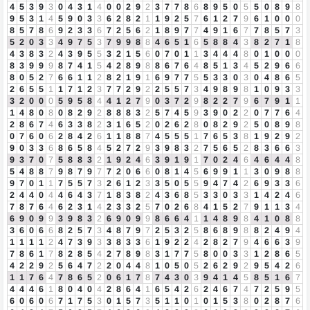
4
5
3
9
3
0
4
3
1
4
0
0
2
9
2
3
7
7
8
6
8
9
5
0
5
5
0
8
9
8
9
5
3
1
4
5
9
0
3
3
6
2
8
2
1
1
9
2
5
7
6
1
2
7
9
6
1
0
0
0
8
5
7
8
6
9
2
3
3
6
7
2
5
6
2
1
8
9
7
7
4
9
1
6
7
7
8
5
7
3
5
2
0
3
3
4
9
7
5
3
7
9
9
8
8
4
6
5
1
6
5
8
8
4
3
8
2
7
1
8
4
3
8
3
2
4
3
9
5
5
3
2
1
5
6
0
7
0
1
1
3
4
4
4
8
0
1
0
0
0
8
3
9
9
9
8
7
4
1
5
4
2
8
9
8
8
6
7
6
4
8
5
1
3
4
5
2
9
6
6
8
0
5
2
7
6
6
1
1
2
8
2
1
9
1
6
9
7
7
5
5
3
3
0
3
0
4
8
6
5
2
6
5
5
1
1
7
1
2
3
7
7
2
9
2
2
5
5
7
3
4
9
8
9
8
1
0
9
3
3
3
2
0
0
0
5
9
5
8
4
4
1
2
7
9
0
3
7
2
9
8
2
2
7
9
6
7
9
1
1
1
4
8
0
8
0
8
2
9
2
8
8
8
3
2
5
7
4
5
9
3
9
0
2
2
0
7
7
6
4
2
8
6
7
4
6
3
3
8
2
3
1
6
5
2
0
2
6
2
8
0
8
2
9
2
5
0
8
9
8
0
7
6
0
6
2
8
4
2
6
1
1
8
8
7
4
5
5
5
1
7
6
5
3
8
1
9
2
9
2
9
0
3
3
6
8
6
5
8
4
5
2
7
2
9
3
9
8
3
2
7
5
6
5
2
8
3
6
6
3
9
3
7
0
7
5
8
8
3
2
1
9
2
4
6
3
9
1
9
1
7
0
2
4
6
4
6
4
4
8
5
4
8
8
7
9
8
7
9
7
7
2
0
6
6
0
8
1
4
5
6
9
9
1
1
3
0
9
8
8
9
7
0
1
1
7
5
5
7
3
2
6
1
2
3
3
5
0
5
5
9
4
7
4
2
6
9
3
3
6
2
4
4
0
4
4
6
4
3
7
1
8
3
8
2
4
3
6
8
5
3
3
0
3
3
1
4
2
4
6
7
8
7
6
4
6
2
3
1
4
2
3
3
2
5
7
0
2
6
8
4
1
5
2
7
9
1
1
3
4
6
9
0
9
9
3
9
8
3
2
6
9
0
9
9
8
6
6
4
1
1
4
8
9
8
4
1
0
8
8
3
6
0
6
6
8
2
5
7
3
4
8
7
9
7
2
5
3
2
5
8
6
8
9
8
8
2
4
9
4
1
1
1
1
2
4
7
3
9
3
3
8
3
3
6
1
9
2
2
4
2
8
2
7
9
4
6
6
3
9
7
8
6
1
7
8
2
8
5
4
2
7
8
9
8
3
1
7
7
5
8
0
0
3
3
1
2
8
6
5
4
2
2
9
2
5
6
4
7
2
2
0
4
4
8
1
0
5
0
5
2
6
2
9
2
9
5
4
2
6
1
1
7
6
4
7
8
6
5
2
0
6
1
7
8
7
4
3
0
3
9
4
1
4
5
8
5
1
6
7
4
4
4
6
1
8
0
4
0
4
2
8
6
4
1
6
5
4
2
6
2
4
6
7
4
7
2
5
9
5
6
0
6
0
6
7
1
7
5
3
0
1
5
7
3
5
1
1
0
1
0
1
5
3
8
0
2
8
7
6