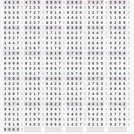
4
6
1
0
1
4
7
5
5
1
8
8
3
5
8
2
9
8
2
1
7
4
2
7
9
2
9
9
2
2
3
9
8
7
6
7
2
2
5
7
9
0
0
4
4
0
7
4
5
9
5
7
2
6
8
9
9
1
8
9
9
6
3
0
3
0
7
2
7
9
7
0
1
4
5
8
3
2
0
2
1
2
7
6
4
5
8
6
2
8
4
0
5
6
2
5
7
2
9
2
8
2
5
8
4
4
4
4
1
5
4
7
2
1
3
1
1
0
4
4
8
4
3
7
1
6
2
3
7
1
8
0
1
7
8
9
8
6
5
2
2
5
9
4
4
8
2
8
9
8
5
4
5
2
7
5
3
5
6
2
0
8
7
4
2
8
3
8
8
7
0
3
5
0
5
7
9
5
0
5
6
0
1
9
1
0
7
0
3
3
1
7
1
5
6
6
0
2
7
9
2
4
4
7
2
3
4
6
2
8
8
3
2
7
9
0
9
0
7
7
8
1
0
0
0
8
0
9
2
2
6
5
4
3
7
7
0
3
6
9
1
4
4
7
2
8
1
4
8
3
5
7
3
2
5
4
0
2
1
3
0
6
4
9
4
6
3
2
2
4
5
1
1
4
5
2
5
6
7
4
5
1
7
9
7
2
9
6
3
9
3
8
4
0
4
7
8
7
0
7
1
2
0
0
0
1
2
2
0
2
1
8
1
8
9
5
7
4
9
4
3
5
9
3
3
5
0
9
4
4
6
4
6
6
3
1
6
7
3
1
9
6
3
8
2
4
7
9
8
8
8
2
3
2
5
3
9
9
5
5
8
9
9
8
8
8
1
3
8
2
6
4
1
7
8
5
5
0
5
5
3
6
5
5
1
6
6
7
4
2
8
7
3
6
9
6
0
2
4
6
9
9
6
7
4
8
9
8
2
1
5
9
8
4
3
6
9
4
9
4
6
0
2
0
2
5
8
1
7
8
7
3
3
5
8
2
5
7
8
6
8
0
0
2
2
5
8
4
4
8
7
0
0
4
4
5
8
8
9
8
6
4
6
6
3
0
8
9
5
5
3
9
7
0
7
5
0
5
4
9
4
3
2
0
2
1
6
1
6
7
6
4
2
0
2
8
9
3
7
1
1
7
5
3
8
2
8
8
5
4
1
9
2
9
2
4
0
9
5
5
7
3
0
1
1
2
6
1
4
5
4
0
2
2
4
9
8
4
5
9
2
8
8
7
6
0
3
1
7
8
5
8
9
4
4
5
6
2
7
9
7
4
9
0
9
4
7
8
3
2
0
2
8
0
8
7
6
1
8
9
7
9
7
5
3
8
2
6
9
6
7
9
1
0
1
5
5
8
7
6
7
5
7
4
2
0
2
3
5
8
6
8
2
2
4
5
2
5
1
6
4
4
1
6
7
7
0
4
2
6
9
4
1
2
3
7
8
7
5
3
2
9
4
1
5
7
4
1
0
1
8
0
4
9
4
5
6
6
7
4
4
8
0
1
1
6
7
8
7
6
3
9
9
7
7
0
4
5
0
5
5
4
2
0
2
3
7
7
4
2
3
0
1
6
7
2
2
5
9
5
8
9
9
6
6
1
9
1
7
8
7
8
2
9
2
6
0
6
9
6
7
9
1
9
1
7
4
0
3
3
0
9
6
0
6
1
4
2
7
9
0
2
1
8
9
9
2
7
6
4
9
0
6
3
9
.
.
.
.
.