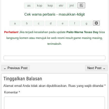
Cek warna perbaris - masukkan 4digit
Perhatian!
Jika terjadi kesalahan pada update
Paito Warna Texas Day
bisa
langsung komen atau merujuk ke web resmi result game masing masing,
terimaksih.
← Previous Post
Next Post →
Tinggalkan Balasan
Alamat email Anda tidak akan dipublikasikan.
Ruas yang wajib ditandai
*
Komentar
*