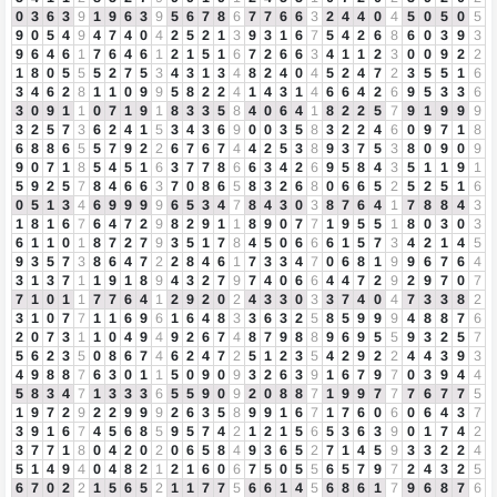
0
3
6
3
9
1
9
6
3
9
5
6
7
8
6
7
7
6
6
3
2
4
4
0
4
5
0
5
0
5
9
0
5
4
9
4
7
4
0
4
2
5
2
1
3
9
3
1
6
7
5
4
2
6
8
6
0
3
9
3
9
6
4
6
1
7
6
4
6
1
2
1
5
1
6
7
2
6
6
3
4
1
1
2
3
0
0
9
2
2
1
8
0
5
5
5
2
7
5
3
4
3
1
3
4
8
2
4
0
4
5
2
4
7
2
3
5
5
1
6
3
4
6
2
8
1
1
0
9
9
5
8
2
2
4
1
4
3
1
4
6
6
4
2
6
9
5
3
3
6
3
0
9
1
1
0
7
1
9
1
8
3
3
5
8
4
0
6
4
1
8
2
2
5
7
9
1
9
9
9
3
2
5
7
3
6
2
4
1
5
3
4
3
6
9
0
0
3
5
8
3
2
2
4
6
0
9
7
1
8
6
8
8
6
5
5
7
9
2
2
6
7
6
7
4
4
2
5
3
8
9
3
7
5
3
8
0
9
0
9
9
0
7
1
8
5
4
5
1
6
3
7
7
8
6
6
3
4
2
6
9
5
8
4
3
5
1
1
9
1
5
9
2
5
7
8
4
6
6
3
7
0
8
6
5
8
3
2
6
8
0
6
6
5
2
5
2
5
1
6
0
5
1
3
4
6
9
9
9
9
6
5
3
4
7
8
4
3
0
3
8
7
6
4
1
7
8
8
4
3
1
8
1
6
7
6
4
7
2
9
8
2
9
1
1
8
9
0
7
7
1
9
5
5
1
8
0
3
0
3
6
1
1
0
1
8
7
2
7
9
3
5
1
7
8
4
5
0
6
6
6
1
5
7
3
4
2
1
4
5
9
3
5
7
3
8
6
4
7
2
2
8
4
6
1
7
3
3
4
7
0
6
8
1
9
9
6
7
6
4
3
1
3
7
1
1
9
1
8
9
4
3
2
7
9
7
4
0
6
6
4
4
7
2
9
2
9
7
0
7
7
1
0
1
1
7
7
6
4
1
2
9
2
0
2
4
3
3
0
3
3
7
4
0
4
7
3
3
8
2
3
1
0
7
7
1
1
6
9
6
1
6
4
8
3
3
6
3
2
5
8
5
9
9
9
4
8
8
7
6
2
0
7
3
1
1
0
4
9
4
9
2
6
7
4
8
7
9
8
8
9
6
9
5
5
9
3
2
5
7
5
6
2
3
5
0
8
6
7
4
6
2
4
7
2
5
1
2
3
5
4
2
9
2
2
4
4
3
9
3
4
9
8
8
7
6
3
0
1
1
5
0
9
0
9
3
2
6
3
9
1
6
7
9
7
0
3
9
4
4
5
8
3
4
7
1
3
3
3
6
5
5
9
0
9
2
0
8
8
7
1
9
9
7
7
7
6
7
7
5
1
9
7
2
9
2
2
9
9
9
2
6
3
5
8
9
9
1
6
7
1
7
6
0
6
0
6
4
3
7
3
9
1
6
7
4
5
6
8
5
9
5
7
4
2
1
2
1
5
6
5
3
6
3
9
0
1
7
4
2
3
7
7
1
8
0
4
2
0
2
0
6
5
8
4
9
3
6
5
2
7
1
4
5
9
3
3
2
2
4
5
1
4
9
4
0
4
8
2
1
2
1
6
0
6
7
5
0
5
5
6
5
7
9
7
2
4
3
2
5
6
7
0
2
2
1
5
6
5
2
1
1
7
7
5
6
6
1
4
5
6
8
6
1
7
9
6
8
7
6