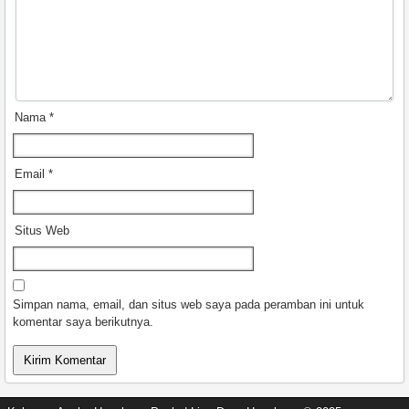
Nama
*
Email
*
Situs Web
Simpan nama, email, dan situs web saya pada peramban ini untuk
komentar saya berikutnya.