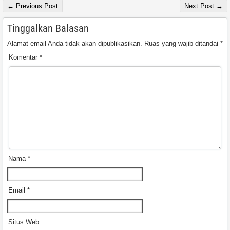
← Previous Post
Next Post →
Tinggalkan Balasan
Alamat email Anda tidak akan dipublikasikan.
Ruas yang wajib ditandai
*
Komentar
*
Nama
*
Email
*
Situs Web